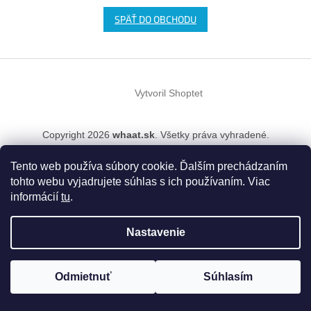
SPÄŤ DO OBCHODU
Z
á
Vytvoril Shoptet
p
ä
t
Copyright 2026
whaat.sk
. Všetky práva vyhradené.
i
e
Tento web používa súbory cookie. Ďalším prechádzaním
tohto webu vyjadrujete súhlas s ich používaním. Viac
informácií
tu
.
Nastavenie
Odmietnuť
Súhlasím