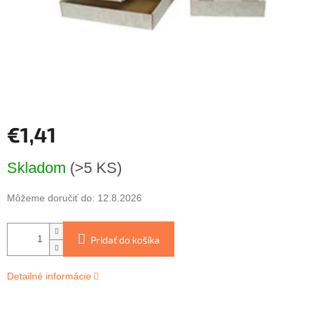
€1,41
Jednotková
Skladom
(>5 KS)
cena:
Môžeme doručiť do:
12.8.2026
Pridať do košíka
Detailné informácie