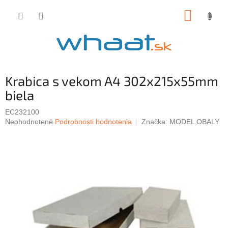
Prejsť
NÁKUP
na
obsah
KOŠÍK
Krabica s vekom A4 302x215x55mm
biela
EC232100
Priemerné
Neohodnotené
Podrobnosti hodnotenia
Značka:
MODEL OBALY
hodnotenie
produktu
je
0,0
z
5
hviezdičiek.