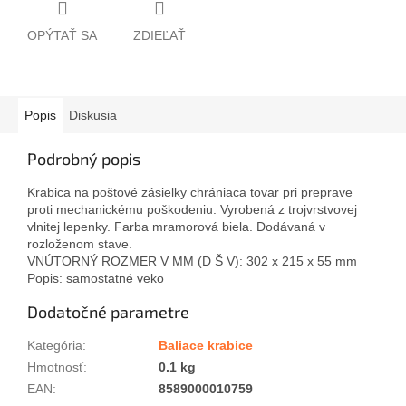
OPÝTAŤ SA
ZDIEĽAŤ
Popis
Diskusia
Podrobný popis
Krabica na poštové zásielky chrániaca tovar pri preprave
proti mechanickému poškodeniu. Vyrobená z trojvrstvovej
vlnitej lepenky. Farba mramorová biela. Dodávaná v
rozloženom stave.
VNÚTORNÝ ROZMER V MM (D Š V): 302 x 215 x 55 mm
Popis: samostatné veko
Dodatočné parametre
Kategória
:
Baliace krabice
Hmotnosť
:
0.1 kg
EAN
:
8589000010759