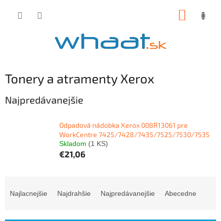
Prejsť
NÁKUP
na
obsah
KOŠÍK
Tonery a atramenty Xerox
Najpredávanejšie
Odpadová nádobka Xerox 008R13061 pre
WorkCentre 7425/7428/7435/7525/7530/7535
Skladom
(1 KS)
€21,06
R
a
Najlacnejšie
Najdrahšie
Najpredávanejšie
Abecedne
d
e