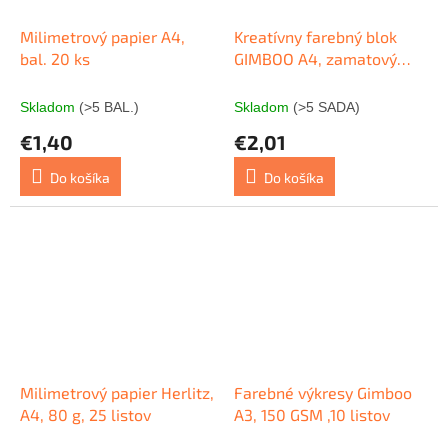
Milimetrový papier A4,
Kreatívny farebný blok
bal. 20 ks
GIMBOO A4, zamatový
papier, lepený, 10 farieb
Skladom
(>5 BAL.)
Skladom
(>5 SADA)
€1,40
€2,01
Do košíka
Do košíka
Milimetrový papier Herlitz,
Farebné výkresy Gimboo
A4, 80 g, 25 listov
A3, 150 GSM ,10 listov