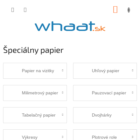
Prejsť
NÁKUP
na
obsah
KOŠÍK
Špeciálny papier
Papier na vizitky
Uhľový papier
Milimetrový papier
Pauzovací papier
Tabelačný papier
Dvojhárky
Výkresy
Plotrové role