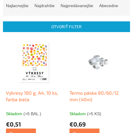
a
Najlacnejšie
Najdrahšie
Najpredávanejšie
Abecedne
d
e
n
OTVORIŤ FILTER
i
e
V
p
ý
r
p
o
i
d
s
u
p
k
r
t
o
o
d
Výkresy 180 g, A4, 10 ks,
Termo páska 80/60/12
v
u
farba biela
mm (40m)
k
t
Skladom
(>5 BAL.)
Skladom
(>5 KS)
o
€0,51
€0,69
v