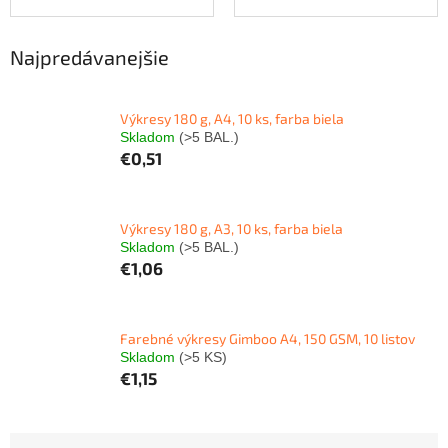
Najpredávanejšie
Výkresy 180 g, A4, 10 ks, farba biela
Skladom
(>5 BAL.)
€0,51
Výkresy 180 g, A3, 10 ks, farba biela
Skladom
(>5 BAL.)
€1,06
Farebné výkresy Gimboo A4, 150 GSM, 10 listov
Skladom
(>5 KS)
€1,15
R