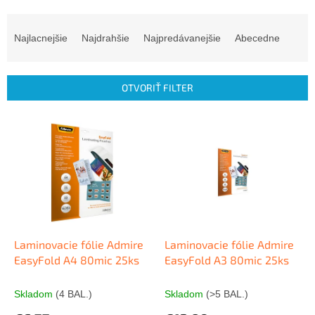
R
a
Najlacnejšie
Najdrahšie
Najpredávanejšie
Abecedne
d
e
n
OTVORIŤ FILTER
i
e
V
p
ý
r
p
o
i
d
s
u
p
k
r
t
o
o
d
Laminovacie fólie Admire
Laminovacie fólie Admire
v
u
EasyFold A4 80mic 25ks
EasyFold A3 80mic 25ks
k
t
Skladom
(4 BAL.)
Skladom
(>5 BAL.)
o