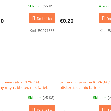
Skladom
(>5 KS)
Sklado
Do košíka
Do
20
€0,20
Kód:
EC971383
Kód:
E
 univerzálna KEYROAD
Guma univerzálna KEYROAD 
ný mlyn , blister, mix farieb
blister 2 ks, mix farieb
Skladom
(>5 KS)
Skladom
(
Do košíka
Do