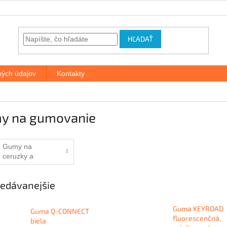
HĽADAŤ
ých údajov
Kontakty
y na gumovanie
Gumy na
ceruzky a
popisovače
edávanejšie
Guma KEYROAD
Guma Q-CONNECT
fluorescenčná,
biela