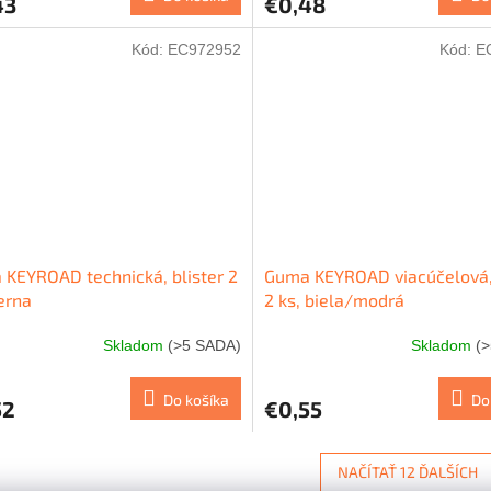
43
€0,48
Kód:
EC972952
Kód:
E
KEYROAD technická, blister 2
Guma KEYROAD viacúčelová, 
ierna
2 ks, biela/modrá
Skladom
(>5 SADA)
Skladom
(
Do košíka
Do
52
€0,55
NAČÍTAŤ 12 ĎALŠÍCH