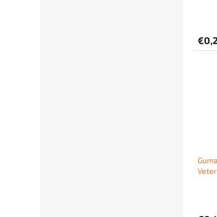
€0,
Guma
Veter