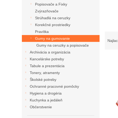
Popisovače a Fixky
Zvýrazňovače
Strúhadlá na ceruzky
Korekčné prostriedky
Pravítka
R
Gumy na gumovanie
a
Najlac
d
Gumy na ceruzky a popisovače
e
Archivácia a organizácia
n
Kancelárske potreby
i
Tabule a prezentácia
e
V
Tonery, atramenty
p
ý
Školské potreby
r
p
o
Ochranné pracovné pomôcky
i
d
Hygiena a drogéria
s
u
p
Kuchynka a jedáleň
k
r
Občerstvenie
t
o
o