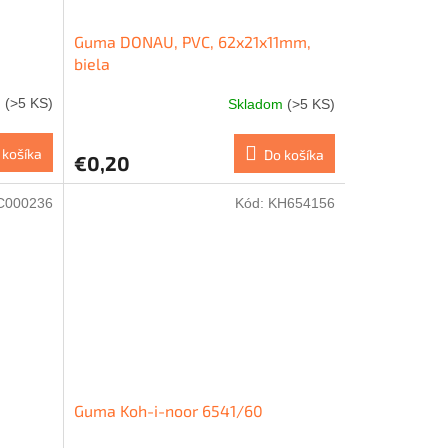
Guma DONAU, PVC, 62x21x11mm,
biela
m
(>5 KS)
Skladom
(>5 KS)
 košíka
Do košíka
€0,20
C000236
Kód:
KH654156
Guma Koh-i-noor 6541/60