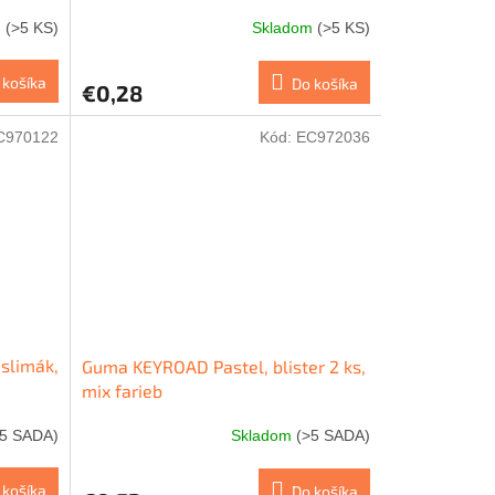
m
(>5 KS)
Skladom
(>5 KS)
 košíka
Do košíka
€0,28
C970122
Kód:
EC972036
slimák,
Guma KEYROAD Pastel, blister 2 ks,
mix farieb
>5 SADA)
Skladom
(>5 SADA)
 košíka
Do košíka