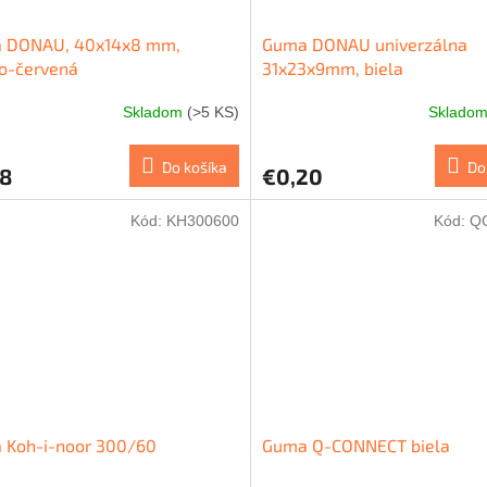
 DONAU, 40x14x8 mm,
Guma DONAU univerzálna
o-červená
31x23x9mm, biela
Skladom
(>5 KS)
Sklado
Do košíka
Do
18
€0,20
Kód:
KH300600
Kód:
Q
 Koh-i-noor 300/60
Guma Q-CONNECT biela