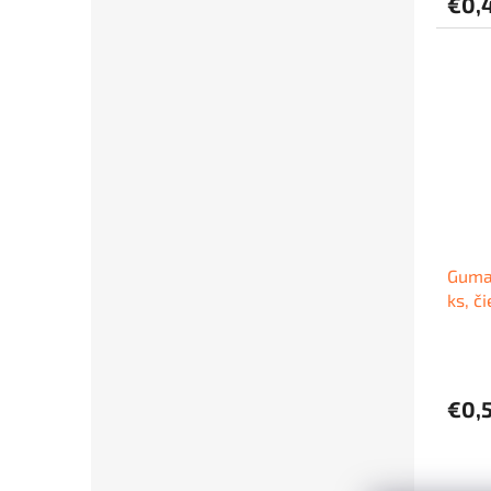
€0,
Guma 
ks, č
€0,