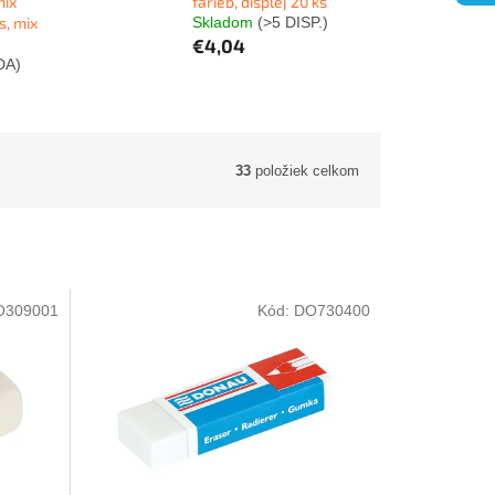
mix
farieb, displej 20 ks
ks, mix
Skladom
(>5 DISP.)
€4,04
DA)
33
položiek celkom
O309001
Kód:
DO730400