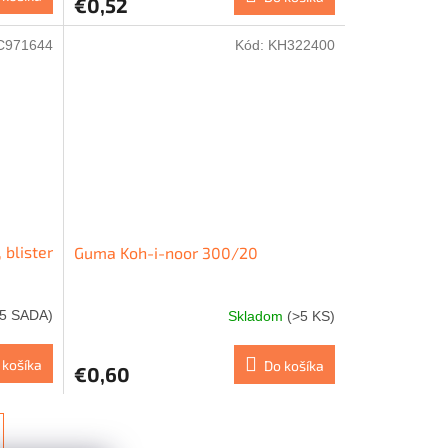
€0,52
C971644
Kód:
KH322400
blister
Guma Koh-i-noor 300/20
>5 SADA)
Skladom
(>5 KS)
 košíka
Do košíka
€0,60