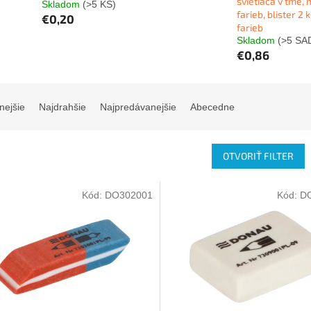
svietiaca v tme, 
Skladom
(>5 KS)
farieb, blister 2 
€0,20
farieb
Skladom
(>5 SA
€0,86
nejšie
Najdrahšie
Najpredávanejšie
Abecedne
OTVORIŤ FILTER
Kód:
DO302001
Kód:
D