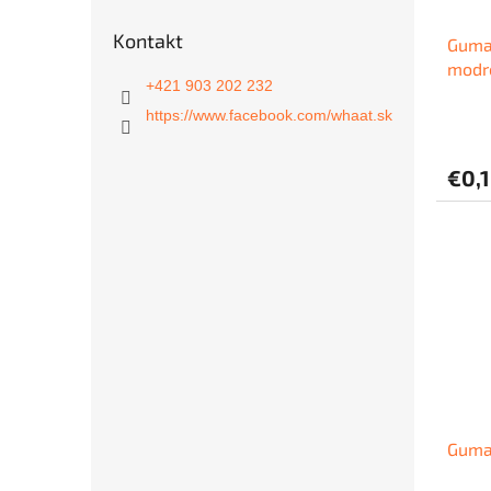
d
v
u
Kontakt
Guma
k
modr
t
+421 903 202 232
o
https://www.facebook.com/whaat.sk
v
€0,
Guma