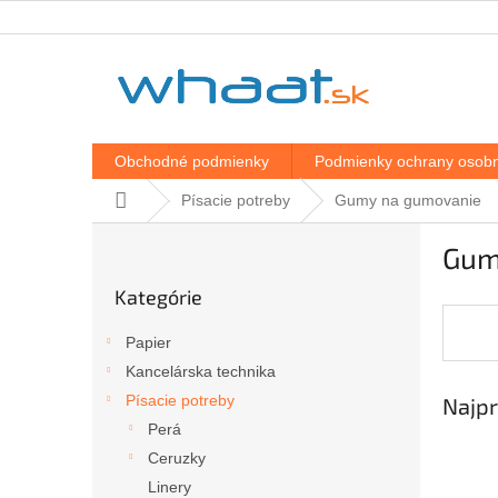
Prejsť
na
obsah
Obchodné podmienky
Podmienky ochrany osobn
Domov
Písacie potreby
Gumy na gumovanie
B
Gum
o
Preskočiť
č
Kategórie
kategórie
n
ý
Papier
p
Kancelárska technika
a
Písacie potreby
Najpr
n
e
Perá
l
Ceruzky
Linery