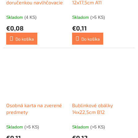
doručenkou navlhčovacie
12x17,5cm A11
Skladom
(4 KS)
Skladom
(>5 KS)
€0,08
€0,11
Do košíka
Do košíka
Osobná karta na zverené
Bublinkové obálky
predmety
14x22,5cm B12
Skladom
(>5 KS)
Skladom
(>5 KS)
€0,11
€0,12