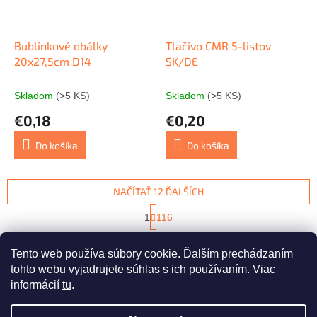
Bublinkové obálky
Tlačivo CMR 5-listov
20x27,5cm D14
SK/DE
Skladom
(>5 KS)
Skladom
(>5 KS)
€0,18
€0,20
Do košíka
Do košíka
NAČÍTAŤ 12 ĎALŠÍCH
S
1
116
t
O
r
1386
položiek celkom
v
á
Tento web používa súbory cookie. Ďalším prechádzaním
l
HORE
n
á
tohto webu vyjadrujete súhlas s ich používaním. Viac
k
d
o
informácií
tu
.
v
Z
a
a
c
á