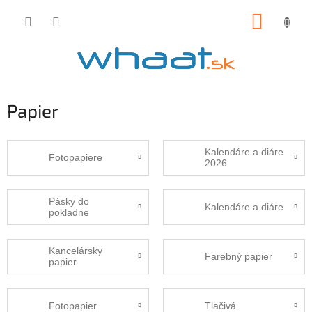
Prejsť
NÁKUP
na
obsah
KOŠÍK
Papier
Kalendáre a diáre
Fotopapiere
2026
Pásky do
Kalendáre a diáre
pokladne
Kancelársky
Farebný papier
papier
Fotopapier
Tlačivá