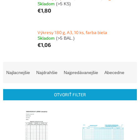
Skladom
(>5 KS)
€1,80
Výkresy 180 g, A3, 10 ks, farba biela
Skladom
(>5 BAL.)
€1,06
R
a
Najlacnejšie
Najdrahšie
Najpredávanejšie
Abecedne
d
e
n
OTVORIŤ FILTER
i
e
V
p
ý
r
p
o
i
d
s