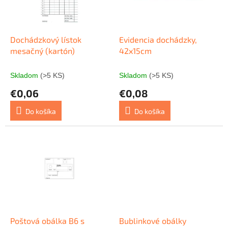
u
p
k
r
t
o
o
d
Dochádzkový lístok
Evidencia dochádzky,
v
u
mesačný (kartón)
42x15cm
k
t
Skladom
(>5 KS)
Skladom
(>5 KS)
o
€0,06
€0,08
v
Do košíka
Do košíka
Poštová obálka B6 s
Bublinkové obálky