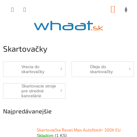
Prejsť
NÁKUP
na
obsah
KOŠÍK
Skartovačky
Vrecia do
Oleje do
skartovačky
skartovačky
Skartovacie stroje
pre stredné
kancelárie
Najpredávanejšie
Skartovačka Rexel Max Autofeed+ 300X EU
Skladom
(1 KS)