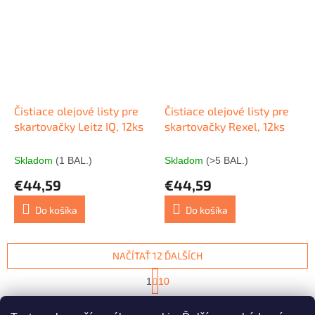
Čistiace olejové listy pre
Čistiace olejové listy pre
skartovačky Leitz IQ, 12ks
skartovačky Rexel, 12ks
Skladom
(1 BAL.)
Skladom
(>5 BAL.)
€44,59
€44,59
Do košíka
Do košíka
NAČÍTAŤ 12 ĎALŠÍCH
S
1
10
t
O
r
111
položiek celkom
v
á