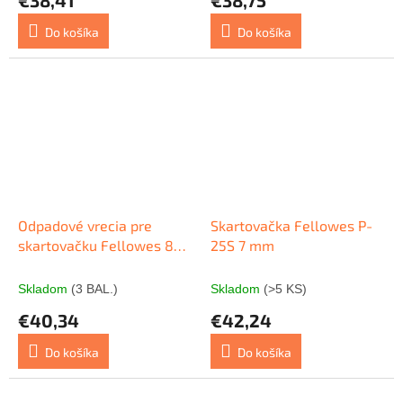
Do košíka
Do košíka
Odpadové vrecia pre
Skartovačka Fellowes P-
skartovačku Fellowes 80-
25S 7 mm
85l 50ks
Skladom
(3 BAL.)
Skladom
(>5 KS)
€40,34
€42,24
Do košíka
Do košíka