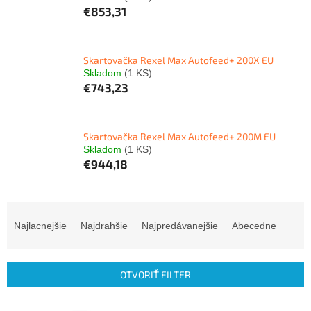
€853,31
Skartovačka Rexel Max Autofeed+ 200X EU
Skladom
(1 KS)
€743,23
Skartovačka Rexel Max Autofeed+ 200M EU
Skladom
(1 KS)
€944,18
R
a
Najlacnejšie
Najdrahšie
Najpredávanejšie
Abecedne
d
e
n
OTVORIŤ FILTER
i
e
V