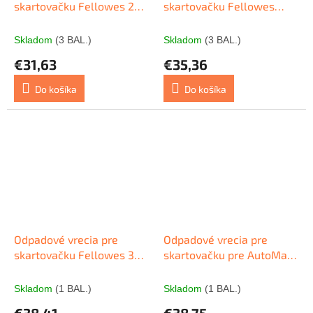
skartovačku Fellowes 23-
skartovačku Fellowes
28l 100ks
53L-75L 50ks
Skladom
(3 BAL.)
Skladom
(3 BAL.)
€31,63
€35,36
Do košíka
Do košíka
Odpadové vrecia pre
Odpadové vrecia pre
skartovačku Fellowes 30-
skartovačku pre AutoMax
35l 100ks
500C / 300C 50ks
Skladom
(1 BAL.)
Skladom
(1 BAL.)
€38,41
€38,75