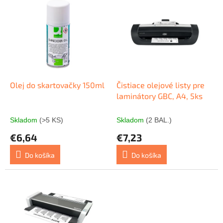
p
ý
r
p
o
i
d
s
u
p
k
r
t
o
o
d
Olej do skartovačky 150ml
Čistiace olejové listy pre
v
u
laminátory GBC, A4, 5ks
k
t
Skladom
(>5 KS)
Skladom
(2 BAL.)
o
€6,64
€7,23
v
Do košíka
Do košíka