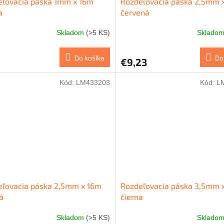
eľovacia páska 1mm x 16m
Rozdeľovacia páska 2,5mm 
a
červená
Skladom
(>5 KS)
Sklado
Do košíka
Do
€9,23
Kód:
LM433203
Kód:
L
eľovacia páska 2,5mm x 16m
Rozdeľovacia páska 3,5mm 
á
čierna
Skladom
(>5 KS)
Sklado