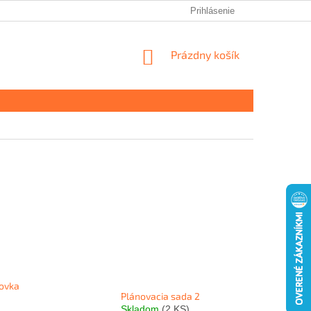
Prihlásenie
NÁKUPNÝ
Prázdny košík
KOŠÍK
ovka
Plánovacia sada 2
Skladom
(2 KS)