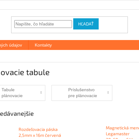
HĽADAŤ
ých údajov
Kontakty
ovacie tabule
Tabule
Príslušenstvo
plánovacie
pre plánovacie
tabule
edávanejšie
Magnetická men
Rozdeľovacia páska
Legamaster
2,5mm x 16m červená