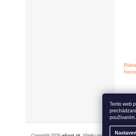
Plán
horiz
€111
Tento web p
prechádzaní
používaním.
Z
á
Nastaven
Copyright 2026
whaat.sk
. Všetky práva vyhradené.