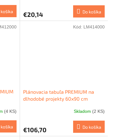
 košíka
Do košíka
€20,14
M412000
Kód:
LM414000
REMIUM
Plánovacia tabuľa PREMIUM na
dlhodobé projekty 60x90 cm
om
(4 KS)
Skladom
(2 KS)
 košíka
Do košíka
€106,70