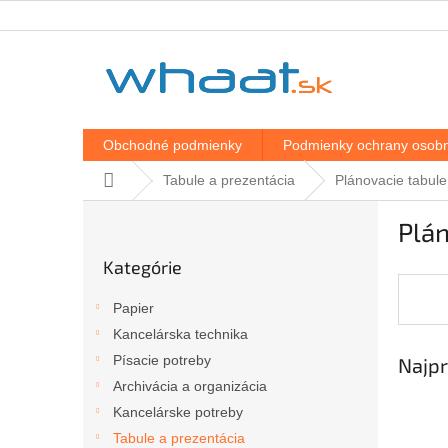
Prejsť
na
obsah
Obchodné podmienky
Podmienky ochrany osobn
Domov
Tabule a prezentácia
Plánovacie tabule
B
Plán
o
Preskočiť
č
Kategórie
kategórie
n
ý
Papier
p
Kancelárska technika
a
Písacie potreby
Najpr
n
e
Archivácia a organizácia
l
Kancelárske potreby
Tabule a prezentácia