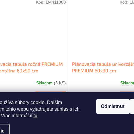
Kód:
LM411000
Kód:
L
ovacia tabuľa ročná PREMIUM
Plánovacia tabuľa univerzál
ontálna 60x90 cm
PREMIUM 60x90 cm
Skladom
(3 KS)
Sklad
Do košíka
Do
,16
€114,39
oužíva súbory cookie. Ďalším
Odmietnuť
m tohto webu vyjadrujete súhlas s ich
O
 Viac informácií
tu
.
v
l
á
ie