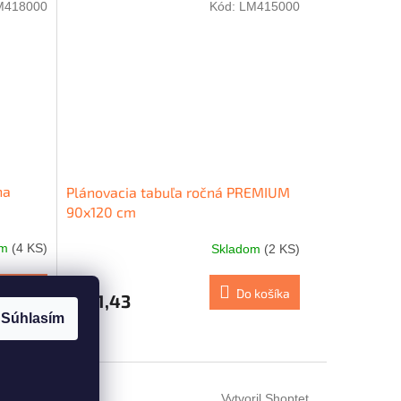
M418000
Kód:
LM415000
na
Plánovacia tabuľa ročná PREMIUM
90x120 cm
om
(4 KS)
Skladom
(2 KS)
 košíka
Do košíka
€181,43
Súhlasím
Vytvoril Shoptet