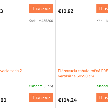
Do košíka
Do
53
€10,92
Kód:
LM435200
Kód:
L
vacia sada 2
Plánovacia tabuľa ročná P
vertikálna 60x90 cm
Skladom
(2 KS)
Sklad
Do košíka
Do
,80
€104,24