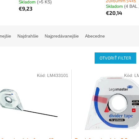
20x60mm 54ks
Skladom
(>5 KS)
Skladom
(4 BAL.
€9,23
€20,14
nejšie
Najdrahšie
Najpredávanejšie
Abecedne
OTVORIŤ FILTER
Kód:
LM433101
Kód:
L