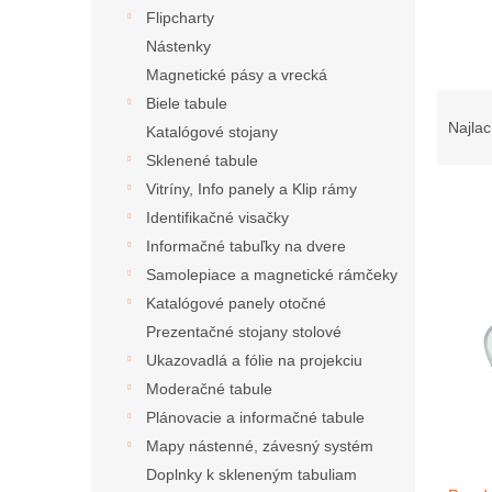
Flipcharty
Nástenky
Magnetické pásy a vrecká
R
Biele tabule
a
Najlac
Katalógové stojany
d
Sklenené tabule
e
Vitríny, Info panely a Klip rámy
n
Identifikačné visačky
i
e
Informačné tabuľky na dvere
V
p
Samolepiace a magnetické rámčeky
ý
r
p
Katalógové panely otočné
o
i
Prezentačné stojany stolové
d
s
Ukazovadlá a fólie na projekciu
u
p
k
Moderačné tabule
r
t
Plánovacie a informačné tabule
o
o
Mapy nástenné, závesný systém
d
v
u
Doplnky k skleneným tabuliam