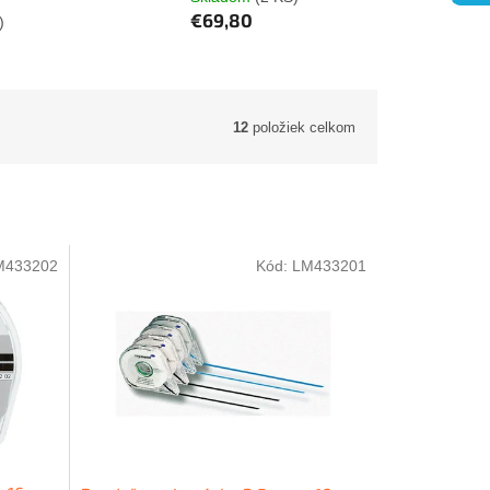
€69,80
)
12
položiek celkom
M433202
Kód:
LM433201