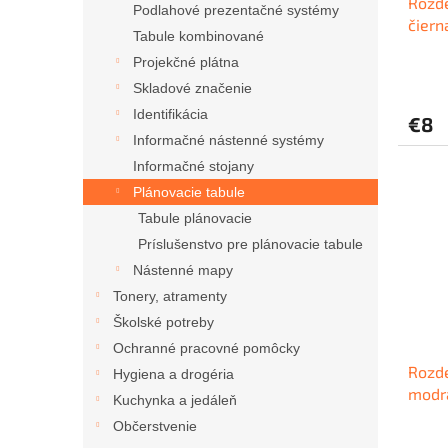
Rozd
k
Podlahové prezentačné systémy
čiern
t
Tabule kombinované
o
Projekčné plátna
v
Skladové značenie
Identifikácia
€8
Informačné nástenné systémy
Informačné stojany
Plánovacie tabule
Tabule plánovacie
Príslušenstvo pre plánovacie tabule
Nástenné mapy
Tonery, atramenty
Školské potreby
Ochranné pracovné pomôcky
Rozd
Hygiena a drogéria
modr
Kuchynka a jedáleň
Občerstvenie