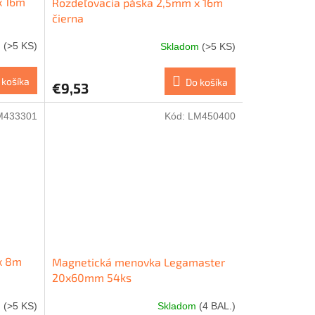
x 16m
Rozdeľovacia páska 2,5mm x 16m
čierna
m
(>5 KS)
Skladom
(>5 KS)
 košíka
Do košíka
€9,53
M433301
Kód:
LM450400
x 8m
Magnetická menovka Legamaster
20x60mm 54ks
m
(>5 KS)
Skladom
(4 BAL.)