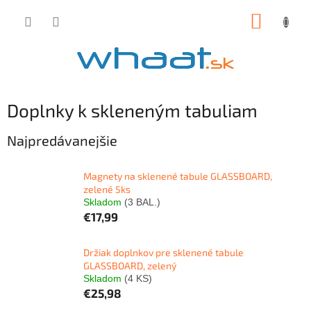
Prejsť
NÁKUP
na
obsah
KOŠÍK
Doplnky k skleneným tabuliam
Najpredávanejšie
Magnety na sklenené tabule GLASSBOARD,
zelené 5ks
Skladom
(3 BAL.)
€17,99
Držiak doplnkov pre sklenené tabule
GLASSBOARD, zelený
Skladom
(4 KS)
€25,98