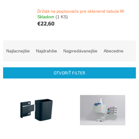
Držiak na popisovače pre sklenené tabule M
Skladom
(1 KS)
€22,60
R
a
Najlacnejšie
Najdrahšie
Najpredávanejšie
Abecedne
d
e
n
OTVORIŤ FILTER
i
e
V
p
ý
r
p
o
i
d
s
u
p
k
r
t
o