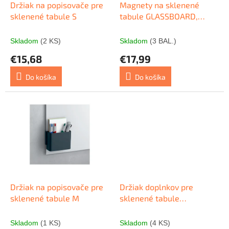
o
d
Držiak na popisovače pre
Magnety na sklenené
v
u
sklenené tabule S
tabule GLASSBOARD,
k
zelené 5ks
t
Skladom
(2 KS)
Skladom
(3 BAL.)
o
€15,68
€17,99
v
Do košíka
Do košíka
Držiak na popisovače pre
Držiak doplnkov pre
sklenené tabule M
sklenené tabule
GLASSBOARD, zelený
Skladom
(1 KS)
Skladom
(4 KS)