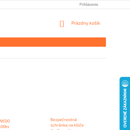
Prihlásenie
NÁKUPNÝ
Prázdny košík
KOŠÍK
Bezpečnostná
 WEDO
schránka na kľúče
300ks