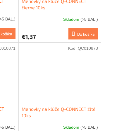
CT
Menovky na kľúče Q-CONNECT
čierne 10ks
>5 BAL.)
Skladom
(>5 BAL.)
 košíka
Do košíka
€1,37
C010871
Kód:
QC010873
CT
Menovky na kľúče Q-CONNECT žlté
10ks
>5 BAL.)
Skladom
(>5 BAL.)