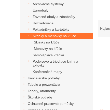
Archivačné systémy
Euroobaly
Závesné obaly a zásobníky
R
Rozraďovače
a
Najlac
Pokladničky a kartotéky
d
Skrinky a menovky na kľúče
e
Skrinky na kľúče
n
Menovky na kľúče
i
e
Samolepiace vrecká
V
p
Podpisové a triediace knihy a
ý
r
aktovky
p
o
Konferenčné mapy
i
d
Kancelárske potreby
s
u
p
Tabule a prezentácia
k
r
Tonery, atramenty
t
o
Školské potreby
o
d
v
Ochranné pracovné pomôcky
u