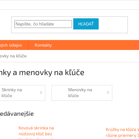
HĽADAŤ
ých údajov
Kontakty
ovky na kľúče
nky a menovky na kľúče
Skrinky na
Menovky na
kľúče
kľúče
edávanejšie
Kovová skrinka na
Krúžky na kľúče
núdzový kľúč bez
rôzne priemery 