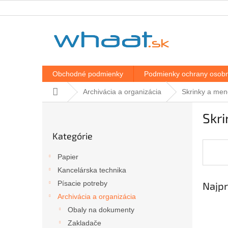
Prejsť
na
obsah
Obchodné podmienky
Podmienky ochrany osobn
Domov
Archivácia a organizácia
Skrinky a men
B
Skri
o
Preskočiť
č
Kategórie
kategórie
n
ý
Papier
p
Kancelárska technika
a
Písacie potreby
Najpr
n
e
Archivácia a organizácia
l
Obaly na dokumenty
Zakladače