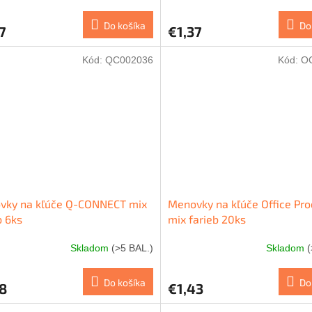
Do košíka
Do
7
€1,37
Kód:
QC002036
Kód:
O
vky na kľúče Q-CONNECT mix
Menovky na kľúče Office Pro
b 6ks
mix farieb 20ks
Skladom
(>5 BAL.)
Skladom
(
Do košíka
Do
8
€1,43