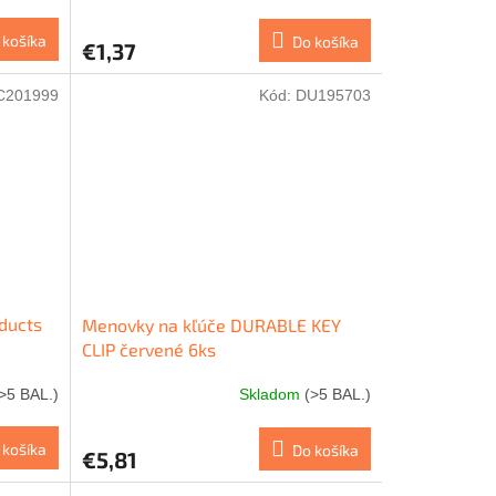
 košíka
Do košíka
€1,37
C201999
Kód:
DU195703
ducts
Menovky na kľúče DURABLE KEY
CLIP červené 6ks
>5 BAL.)
Skladom
(>5 BAL.)
 košíka
Do košíka
€5,81