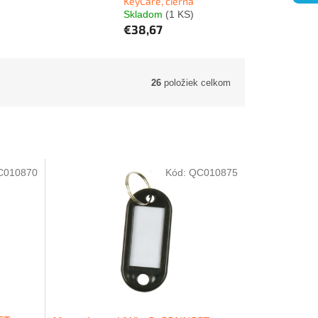
KeyCare, čierna
Skladom
(1 KS)
€38,67
26
položiek celkom
C010870
Kód:
QC010875