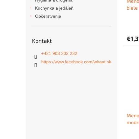
Hygiena a drogéria
Meno
k
biele
t
Kuchynka a jedáleň
o
Občerstvenie
v
€1,3
Kontakt
+421 903 202 232
https://www.facebook.com/whaat.sk
Meno
modr