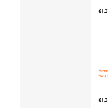
€1,3
Meno
farie
€1,3