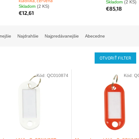
kladivka, červená
Skladom
(2 KS)
Skladom
(2 KS)
€85,18
€12,61
nejšie
Najdrahšie
Najpredávanejšie
Abecedne
OTVORIŤ FILTER
Kód:
QC010874
Kód:
Q