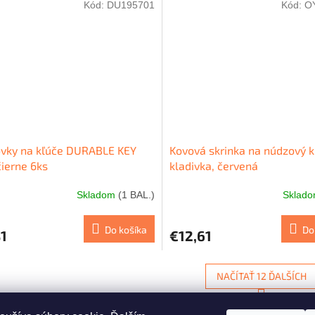
Kód:
DU195701
Kód:
O
vky na kľúče DURABLE KEY
Kovová skrinka na núdzový k
čierne 6ks
kladivka, červená
Skladom
(1 BAL.)
Sklad
Do košíka
Do
1
€12,61
NAČÍTAŤ 12 ĎALŠÍCH
S
1
3
O
t