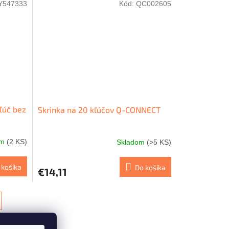
Y547333
Kód:
QC002605
ľúč bez
Skrinka na 20 kľúčov Q-CONNECT
om
(2 KS)
Skladom
(>5 KS)
 košíka
Do košíka
€14,11