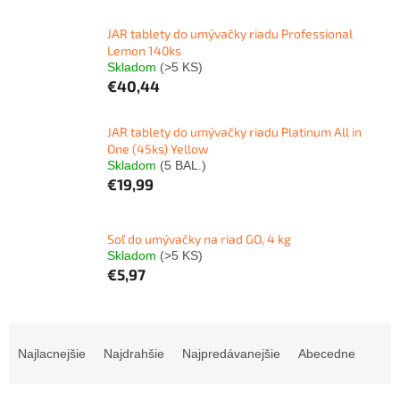
JAR tablety do umývačky riadu Professional
Lemon 140ks
Skladom
(>5 KS)
€40,44
JAR tablety do umývačky riadu Platinum All in
One (45ks) Yellow
Skladom
(5 BAL.)
€19,99
Soľ do umývačky na riad GO, 4 kg
Skladom
(>5 KS)
€5,97
R
a
Najlacnejšie
Najdrahšie
Najpredávanejšie
Abecedne
d
e