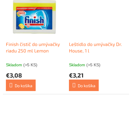
Finish čistič do umývačky
Leštidlo do umývačky Dr.
riadu 250 ml Lemon
House, 1 l
Skladom
(>5 KS)
Skladom
(>5 KS)
€3,08
€3,21
Do košíka
Do košíka