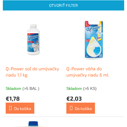
n
OTVORIŤ FILTER
i
e
V
p
ý
r
p
o
i
d
s
u
p
k
r
t
o
o
d
Q-Power soľ do umývačky
Q-Power vôňa do
v
u
riadu 1,1 kg
umývačky riadu 6 ml
k
t
Skladom
(>5 BAL.)
Skladom
(>5 KS)
o
€1,78
€2,03
v
Do košíka
Do košíka