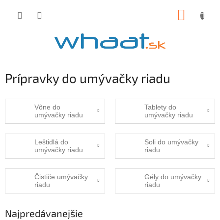
Prejsť
NÁKUP
na
obsah
KOŠÍK
Prípravky do umývačky riadu
Vône do
Tablety do
umývačky riadu
umývačky riadu
Leštidlá do
Soli do umývačky
umývačky riadu
riadu
Čističe umývačky
Gély do umývačky
riadu
riadu
Najpredávanejšie