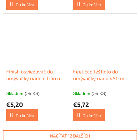
Do košíka
Do košíka
Finish osviežovač do
Feel Eco leštidlo do
umývačky riadu citrón na
umývačky riadu 450 ml
60 umytí
Skladom
(>5 KS)
Skladom
(>5 KS)
€5,20
€5,72
Do košíka
Do košíka
NAČÍTAŤ 12 ĎALŠÍCH