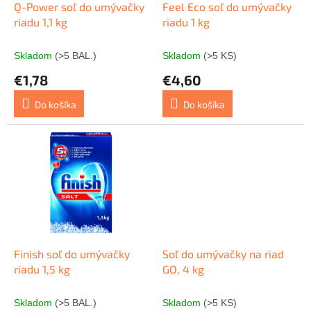
o
d
Q-Power soľ do umývačky
Feel Eco soľ do umývačky
v
u
riadu 1,1 kg
riadu 1 kg
k
t
Skladom
(>5 BAL.)
Skladom
(>5 KS)
o
€1,78
€4,60
v
Do košíka
Do košíka
Finish soľ do umývačky
Soľ do umývačky na riad
riadu 1,5 kg
GO, 4 kg
Skladom
(>5 BAL.)
Skladom
(>5 KS)