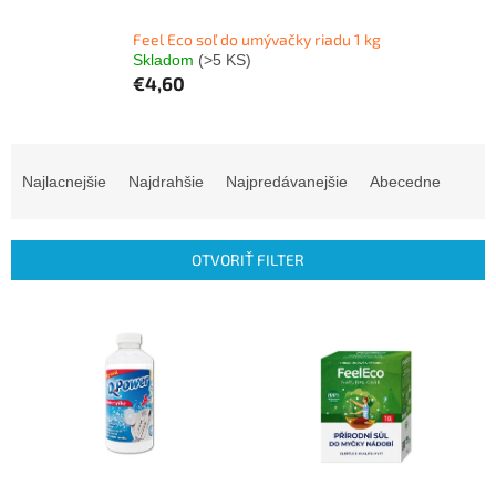
Feel Eco soľ do umývačky riadu 1 kg
Skladom
(>5 KS)
€4,60
R
a
Najlacnejšie
Najdrahšie
Najpredávanejšie
Abecedne
d
e
n
OTVORIŤ FILTER
i
e
V
p
ý
r
p
o
i
d
s
u
p
k
r
t
o