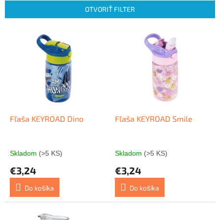
n
OTVORIŤ FILTER
i
e
V
p
ý
r
p
o
i
d
s
u
p
k
r
t
o
o
d
Fľaša KEYROAD Dino
Fľaša KEYROAD Smile
v
u
k
t
Skladom
(>5 KS)
Skladom
(>5 KS)
o
€3,24
€3,24
v
Do košíka
Do košíka