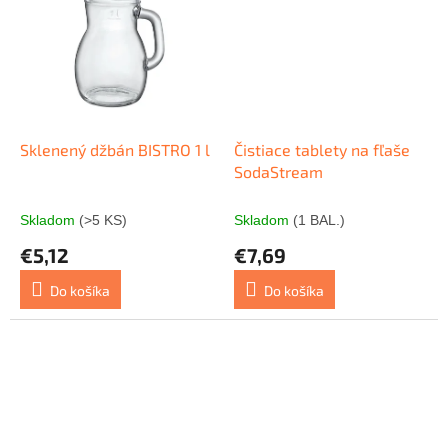
Sklenený džbán BISTRO 1 l
Čistiace tablety na fľaše
SodaStream
Skladom
(>5 KS)
Skladom
(1 BAL.)
€5,12
€7,69
Do košíka
Do košíka