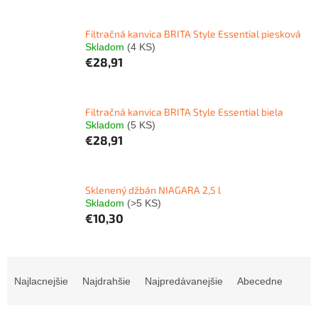
Filtračná kanvica BRITA Style Essential piesková
Skladom
(4 KS)
€28,91
Filtračná kanvica BRITA Style Essential biela
Skladom
(5 KS)
€28,91
Sklenený džbán NIAGARA 2,5 l
Skladom
(>5 KS)
€10,30
R
a
Najlacnejšie
Najdrahšie
Najpredávanejšie
Abecedne
d
e