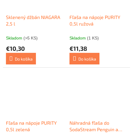
Sklenený džbán NIAGARA
Fľaša na nápoje PURITY
2,5 l
0,5l ružová
Skladom
(>5 KS)
Skladom
(1 KS)
€10,30
€11,38
Do košíka
Do košíka
Fľaša na nápoje PURITY
Náhradná fľaša do
0,5l zelená
SodaStream Penguin a