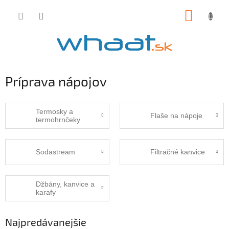
Prejsť
NÁKUP
na
obsah
KOŠÍK
Príprava nápojov
Termosky a
Flaše na nápoje
termohrnčeky
Sodastream
Filtračné kanvice
Džbány, kanvice a
karafy
Najpredávanejšie