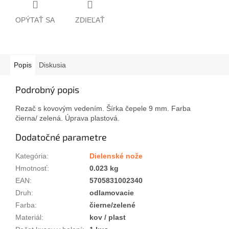
OPÝTAŤ SA
ZDIEĽAŤ
Popis
Diskusia
Podrobný popis
Rezač s kovovým vedením. Šírka čepele 9 mm. Farba
čierna/ zelená. Úprava plastová.
Dodatočné parametre
Kategória
:
Dielenské nože
Hmotnosť
:
0.023 kg
EAN
:
5705831002340
Druh
:
odlamovacie
Farba
:
čierne/zelené
Materiál
:
kov / plast