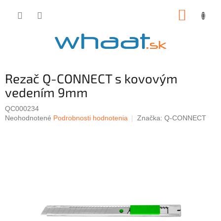
Prejsť
NÁKUP
na
obsah
KOŠÍK
Rezač Q-CONNECT s kovovým
vedením 9mm
QC000234
Priemerné
Neohodnotené
Podrobnosti hodnotenia
Značka:
Q-CONNECT
hodnotenie
produktu
je
0,0
z
5
hviezdičiek.