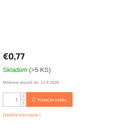
€0,77
Jednotková
Skladom
(>5 KS)
cena:
Môžeme doručiť do:
12.8.2026
Pridať do košíka
Detailné informácie