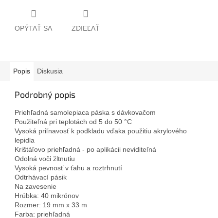
OPÝTAŤ SA
ZDIEĽAŤ
Popis
Diskusia
Podrobný popis
Priehľadná samolepiaca páska s dávkovačom
Použiteľná pri teplotách od 5 do 50 °C
Vysoká priľnavosť k podkladu vďaka použitiu akrylového
lepidla
Krištáľovo priehľadná - po aplikácii neviditeľná
Odolná voči žltnutiu
Vysoká pevnosť v ťahu a roztrhnutí
Odtrhávací pásik
Na zavesenie
Hrúbka: 40 mikrónov
Rozmer: 19 mm x 33 m
Farba: priehľadná