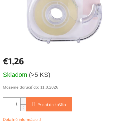
€1,26
Jednotková
Skladom
(>5 KS)
cena:
Môžeme doručiť do:
11.8.2026
Pridať do košíka
Detailné informácie