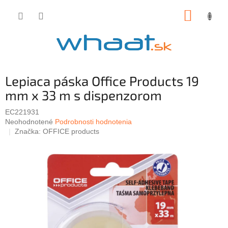
Prejsť
NÁKUP
na
obsah
KOŠÍK
Lepiaca páska Office Products 19
mm x 33 m s dispenzorom
EC221931
Priemerné
Neohodnotené
Podrobnosti hodnotenia
hodnotenie
Značka:
OFFICE products
produktu
je
0,0
z
5
hviezdičiek.