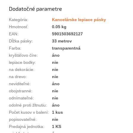
Dodatočné parametre
Kategória
:
Kancelárske lepiace pásky
Hmotnosť
:
0.05 kg
EAN
:
5901503692127
Dĺžka pásky
:
33 metrov
Farba
:
transparentná
kryštáľovo číre
:
áno
lepiace bodky
:
nie
na dekorácie
:
nie
na drevo
:
nie
neviditeľné
:
áno
obojstranné
:
nie
odnímateľné
:
nie
odolné proti žltnutiu
:
áno
Počet kusov v balení
:
1 kus
popisovateľné
:
nie
Predajná jednotka
:
1 KS