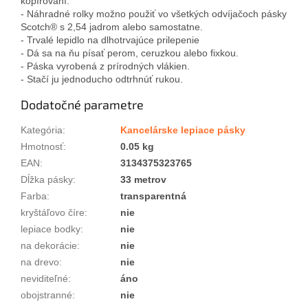
kopírovaní.
- Náhradné rolky možno použiť vo všetkých odvíjačoch pásky
Scotch® s 2,54 jadrom alebo samostatne.
- Trvalé lepidlo na dlhotrvajúce prilepenie
- Dá sa na ňu písať perom, ceruzkou alebo fixkou.
- Páska vyrobená z prírodných vlákien.
- Stačí ju jednoducho odtrhnúť rukou.
Dodatočné parametre
Kategória
:
Kancelárske lepiace pásky
Hmotnosť
:
0.05 kg
EAN
:
3134375323765
Dĺžka pásky
:
33 metrov
Farba
:
transparentná
kryštáľovo číre
:
nie
lepiace bodky
:
nie
na dekorácie
:
nie
na drevo
:
nie
neviditeľné
:
áno
obojstranné
:
nie