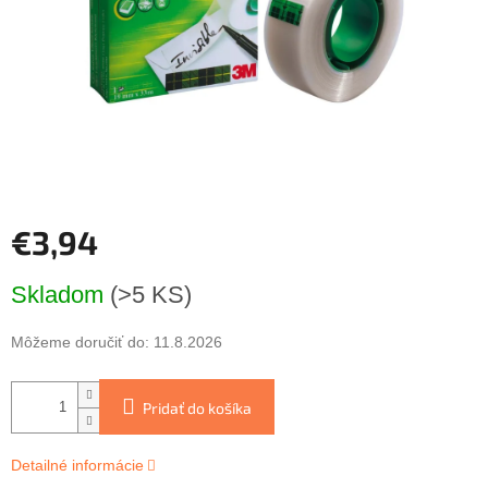
€3,94
Jednotková
Skladom
(>5 KS)
cena:
Môžeme doručiť do:
11.8.2026
Pridať do košíka
Detailné informácie