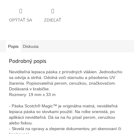
OPÝTAŤ SA
ZDIEĽAŤ
Popis
Diskusia
Podrobný popis
Neviditeľná lepiaca páska z prírodných vlákien. Jednoducho
sa odvíja a strihá. Odolná voči starnutiu a pôsobeniu UV
žiarenia. Popisovateľná perom, ceruzkou, značkovačom.
Dodávaná v krabičke.
Rozmery: 19 mm x 33 m
- Páska Scotch® Magic™ je originálna matná, neviditeľná
lepiaca páska so stovkami použití. Na rolke srienistá, po
aplikácii neviditeľná. Dá sa na ňu písať perom, ceruzkou
alebo fixkou.
- Skvelá na opravy a zlepenie dokumentov, pri skenovaní či