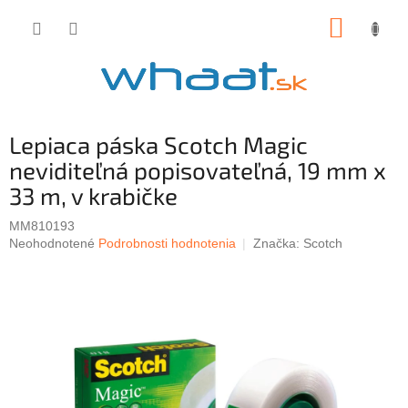
Prejsť
NÁKUP
na
obsah
KOŠÍK
Lepiaca páska Scotch Magic
neviditeľná popisovateľná, 19 mm x
33 m, v krabičke
MM810193
Priemerné
Neohodnotené
Podrobnosti hodnotenia
Značka:
Scotch
hodnotenie
produktu
je
0,0
z
5
hviezdičiek.