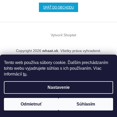
SPÄŤ DO OBCHODU
Z
á
Vytvoril Shoptet
p
ä
t
Copyright 2026
whaat.sk
. Všetky práva vyhradené.
i
e
Tento web používa súbory cookie. Ďalším prechádzaním
tohto webu vyjadrujete súhlas s ich používaním. Viac
informácií
tu
.
Nastavenie
Odmietnuť
Súhlasím