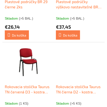
d
Plastové podrúčky BR 29
Plastové podrúčky
v
u
čierne 2ks
výškovo nastaviteľné BR
k
06 čierne 2ks
t
Skladom
(>5 BAL.)
Skladom
(>5 BAL.)
o
€26,14
€37,45
v
Do košíka
Do košíka
Rokovacia stolička Taurus
Rokovacia stolička Taurus
TN červená D3 - kostra
TN čierna D2 - kostra
čierna
čierna
Skladom
(1 KS)
Skladom
(>5 KS)