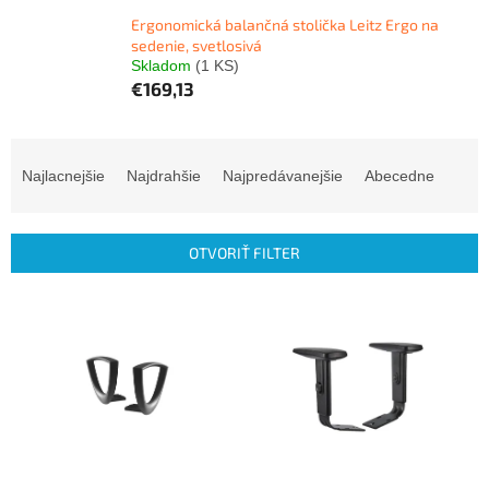
Ergonomická balančná stolička Leitz Ergo na
sedenie, svetlosivá
Skladom
(1 KS)
€169,13
R
a
Najlacnejšie
Najdrahšie
Najpredávanejšie
Abecedne
d
e
n
OTVORIŤ FILTER
i
e
V
p
ý
r
p
o
i
d
s
u
p
k
r
t
o
o