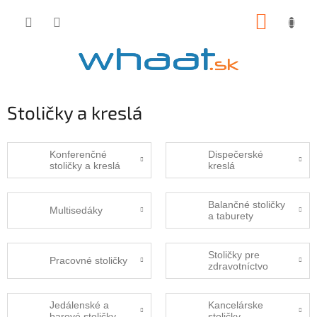
Prejsť
NÁKUP
na
obsah
KOŠÍK
Stoličky a kreslá
Konferenčné
Dispečerské
stoličky a kreslá
kreslá
Balančné stoličky
Multisedáky
a taburety
Stoličky pre
Pracovné stoličky
zdravotníctvo
Jedálenské a
Kancelárske
barové stoličky
stoličky