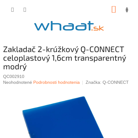
Prejsť
NÁKUP
na
obsah
KOŠÍK
Zakladač 2-krúžkový Q-CONNECT
celoplastový 1,6cm transparentný
modrý
QC002910
Priemerné
Neohodnotené
Podrobnosti hodnotenia
Značka:
Q-CONNECT
hodnotenie
produktu
je
0,0
z
5
hviezdičiek.