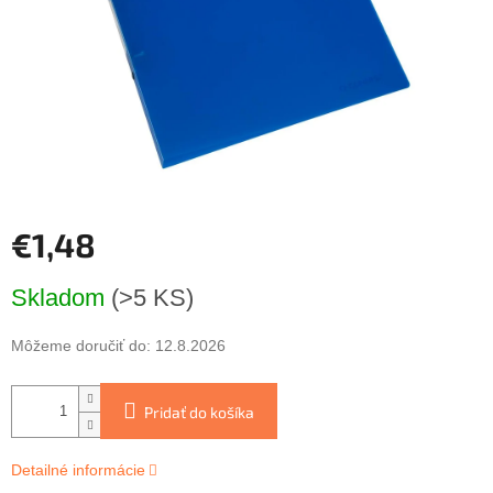
€1,48
Jednotková
Skladom
(>5 KS)
cena:
Môžeme doručiť do:
12.8.2026
Pridať do košíka
Detailné informácie