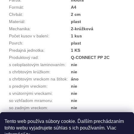
Formát
:
A4
Chrbát
:
2 cm
Materiál
:
plast
Mechanika
:
2-krúžková
Počet kusov v balení
:
1 kus
Povrch
:
plast
Predajná jednotka
:
1 KS
Produktový rad
:
Q-CONNECT PP 2C
s celoplastovým laminovaním
:
nie
s chrbtovým krúžkom
:
nie
s chrbtovým vreckom na štítok
:
áno
s predným vreckom
:
nie
s vnútornými vreckami
:
nie
so vzhľadom mramoru
:
nie
so zadným vreckom
:
nie
Typ krúžku mechaniky
:
O
Tento web používa súbory cookie. Ďalším prechádzaním
Značka
:
Q-CONNECT
tohto webu vyjadrujete súhlas s ich používaním. Viac