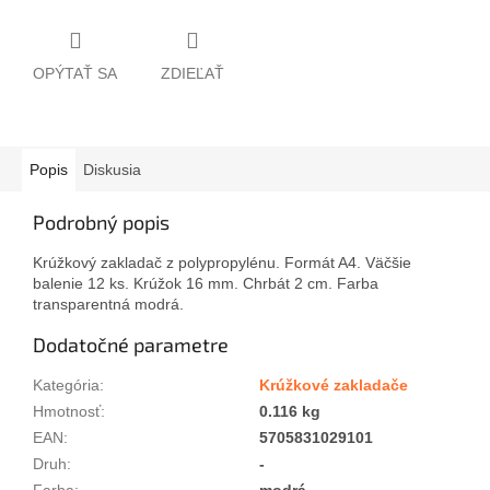
OPÝTAŤ SA
ZDIEĽAŤ
Popis
Diskusia
Podrobný popis
Krúžkový zakladač z polypropylénu. Formát A4. Väčšie
balenie 12 ks. Krúžok 16 mm. Chrbát 2 cm. Farba
transparentná modrá.
Dodatočné parametre
Kategória
:
Krúžkové zakladače
Hmotnosť
:
0.116 kg
EAN
:
5705831029101
Druh
:
-
Farba
:
modrá