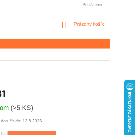
Prihlásenie
NÁKUPNÝ
Prázdny košík
KOŠÍK
31
ová
dom
(>5 KS)
oručiť do:
12.8.2026