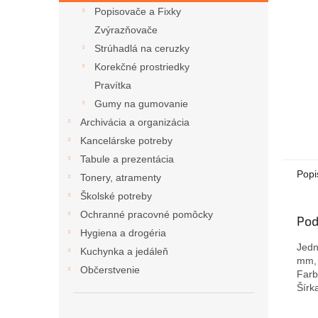
Popisovače a Fixky
Zvýrazňovače
Strúhadlá na ceruzky
Korekčné prostriedky
Pravítka
Gumy na gumovanie
Archivácia a organizácia
Kancelárske potreby
Tabule a prezentácia
Popi
Tonery, atramenty
Školské potreby
Ochranné pracovné pomôcky
Pod
Hygiena a drogéria
Jedn
Kuchynka a jedáleň
mm, 
Občerstvenie
Farb
Šírk