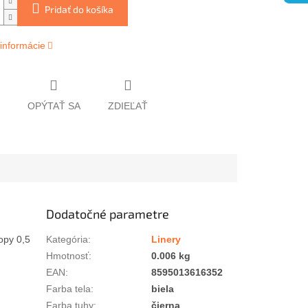
Pridať do košíka
 informácie
OPÝTAŤ SA
ZDIEĽAŤ
Dodatočné parametre
opy 0,5
Kategória
:
Linery
Hmotnosť
:
0.006 kg
EAN
:
8595013616352
Farba tela
:
biela
Farba tuhy
:
čierna