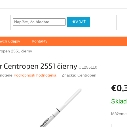
HĽADAŤ
ých údajov
Kontakty
ropen 2551 čierny
r Centropen 2551 čierny
CE255110
rné
notené
Podrobnosti hodnotenia
Značka:
Centropen
nie
€0,
u
Jednotk
Skla
cena:
iek.
Môžeme d