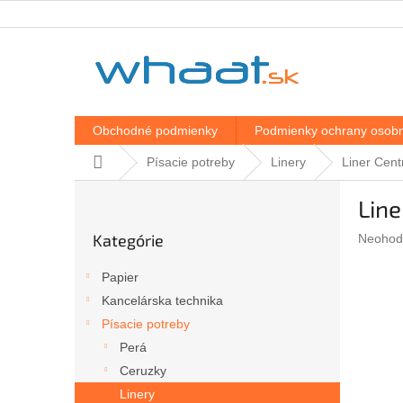
Prejsť
na
obsah
Obchodné podmienky
Podmienky ochrany osobn
Domov
Písacie potreby
Linery
Liner Cent
B
Line
o
Preskočiť
č
Kategórie
Prieme
Neohod
kategórie
n
hodnote
ý
produkt
Papier
p
je
Kancelárska technika
a
0,0
z
Písacie potreby
n
5
e
Perá
hviezdič
l
Ceruzky
Linery