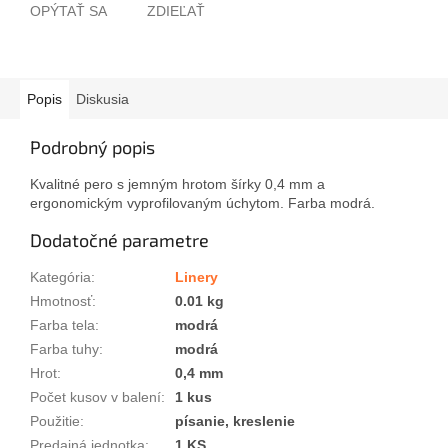
OPÝTAŤ SA
ZDIEĽAŤ
Popis
Diskusia
Podrobný popis
Kvalitné pero s jemným hrotom šírky 0,4 mm a
ergonomickým vyprofilovaným úchytom. Farba modrá.
Dodatočné parametre
Kategória
:
Linery
Hmotnosť
:
0.01 kg
Farba tela
:
modrá
Farba tuhy
:
modrá
Hrot
:
0,4 mm
Počet kusov v balení
:
1 kus
Použitie
:
písanie, kreslenie
Predajná jednotka
:
1 KS