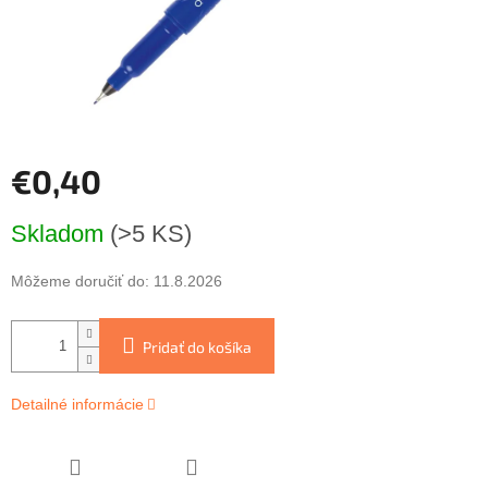
€0,40
Jednotková
Skladom
(>5 KS)
cena:
Môžeme doručiť do:
11.8.2026
Pridať do košíka
Detailné informácie