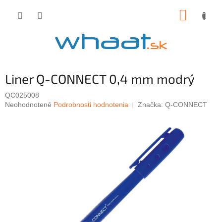
Prejsť
NÁKUP
na
obsah
KOŠÍK
Liner Q-CONNECT 0,4 mm modrý
QC025008
Priemerné
Neohodnotené
Podrobnosti hodnotenia
Značka:
Q-CONNECT
hodnotenie
produktu
je
0,0
z
5
hviezdičiek.