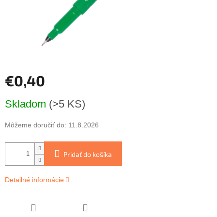
€0,40
Jednotková
Skladom
(>5 KS)
cena:
Môžeme doručiť do:
11.8.2026
Pridať do košíka
Detailné informácie