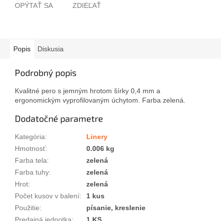
OPÝTAŤ SA
ZDIEĽAŤ
Popis
Diskusia
Podrobný popis
Kvalitné pero s jemným hrotom šírky 0,4 mm a
ergonomickým vyprofilovaným úchytom. Farba zelená.
Dodatočné parametre
Kategória
:
Linery
Hmotnosť
:
0.006 kg
Farba tela
:
zelená
Farba tuhy
:
zelená
Hrot
:
zelená
Počet kusov v balení
:
1 kus
Použitie
:
písanie, kreslenie
Predajná jednotka
:
1 KS