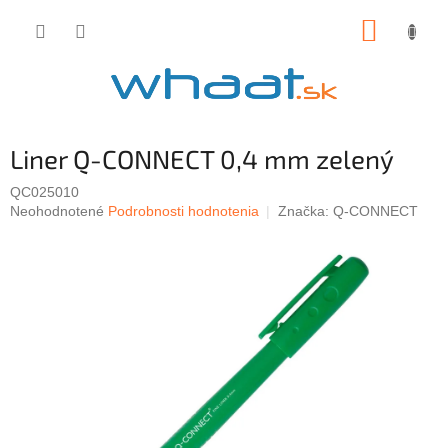
Prejsť
NÁKUP
na
obsah
KOŠÍK
Liner Q-CONNECT 0,4 mm zelený
QC025010
Priemerné
Neohodnotené
Podrobnosti hodnotenia
Značka:
Q-CONNECT
hodnotenie
produktu
je
0,0
z
5
hviezdičiek.