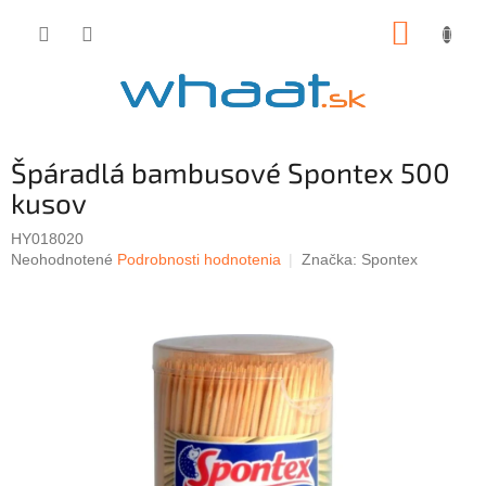
Prejsť
NÁKUP
na
obsah
KOŠÍK
Špáradlá bambusové Spontex 500
kusov
HY018020
Priemerné
Neohodnotené
Podrobnosti hodnotenia
Značka:
Spontex
hodnotenie
produktu
je
0,0
z
5
hviezdičiek.