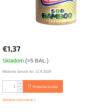
€1,37
Jednotková
Skladom
(>5 BAL.)
cena:
Môžeme doručiť do:
12.8.2026
Pridať do košíka
Detailné informácie