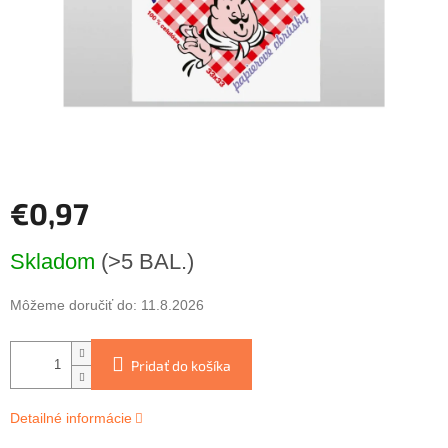
€0,97
Jednotková
Skladom
(>5 BAL.)
cena:
Môžeme doručiť do:
11.8.2026
Pridať do košíka
Detailné informácie