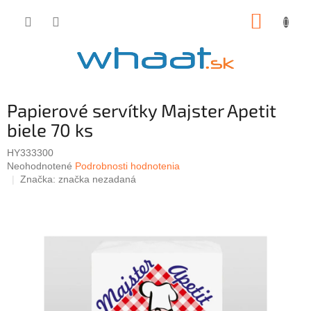
Prejsť
NÁKUP
na
obsah
KOŠÍK
Papierové servítky Majster Apetit
biele 70 ks
HY333300
Priemerné
Neohodnotené
Podrobnosti hodnotenia
hodnotenie
Značka:
značka nezadaná
produktu
je
0,0
z
5
hviezdičiek.