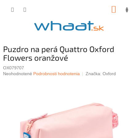
Prejsť
NÁKUP
na
obsah
KOŠÍK
Puzdro na perá Quattro Oxford
Flowers oranžové
OX079707
Priemerné
Neohodnotené
Podrobnosti hodnotenia
Značka:
Oxford
hodnotenie
produktu
je
0,0
z
5
hviezdičiek.