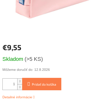
€9,55
Jednotková
Skladom
(>5 KS)
cena:
Môžeme doručiť do:
12.8.2026
Pridať do košíka
Detailné informácie