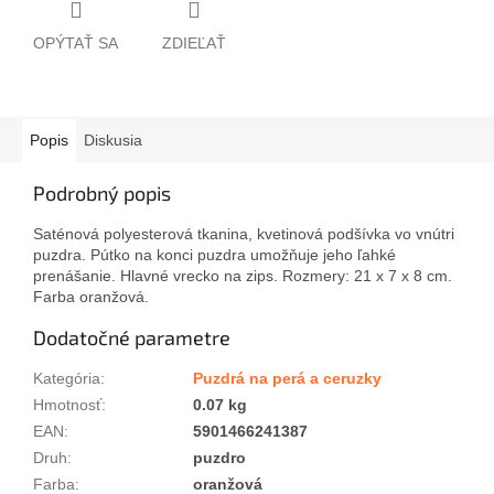
OPÝTAŤ SA
ZDIEĽAŤ
Popis
Diskusia
Podrobný popis
Saténová polyesterová tkanina, kvetinová podšívka vo vnútri
puzdra. Pútko na konci puzdra umožňuje jeho ľahké
prenášanie. Hlavné vrecko na zips. Rozmery: 21 x 7 x 8 cm.
Farba oranžová.
Dodatočné parametre
Kategória
:
Puzdrá na perá a ceruzky
Hmotnosť
:
0.07 kg
EAN
:
5901466241387
Druh
:
puzdro
Farba
:
oranžová