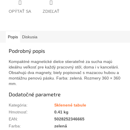
OPÝTAŤ SA
ZDIEĽAŤ
Popis
Diskusia
Podrobný popis
Kompaktné magnetické dielce stierateľné za sucha majú
ideálnu veľkosť pre každý pracovný stôl, doma i v kancelárii.
Obsahujú dva magnety, biely popisovač s mazacou hubou a
montážnu penovú pásku. Farba: zelená. Rozmery 360 × 360
mm.
Dodatočné parametre
Kategória
:
Sklenené tabule
Hmotnosť
:
0.41 kg
EAN
:
5028252346665
Farba
:
zelená