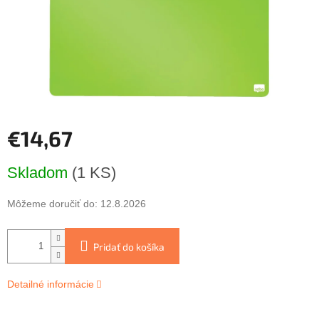
€14,67
Jednotková
Skladom
(1 KS)
cena:
Môžeme doručiť do:
12.8.2026
Pridať do košíka
Detailné informácie