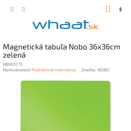
Prejsť
NÁKUP
na
obsah
KOŠÍK
Magnetická tabuľa Nobo 36x36cm
zelená
NB903773
Priemerné
Neohodnotené
Podrobnosti hodnotenia
Značka:
NOBO
hodnotenie
produktu
je
0,0
z
5
hviezdičiek.