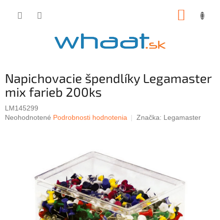
Prejsť
NÁKUP
na
obsah
KOŠÍK
Napichovacie špendlíky Legamaster
mix farieb 200ks
LM145299
Priemerné
Neohodnotené
Podrobnosti hodnotenia
Značka:
Legamaster
hodnotenie
produktu
je
0,0
z
5
hviezdičiek.