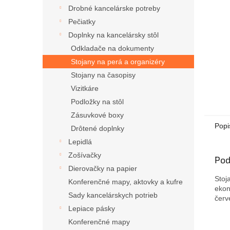
Drobné kancelárske potreby
Pečiatky
Doplnky na kancelársky stôl
Odkladače na dokumenty
Stojany na perá a organizéry
Stojany na časopisy
Vizitkáre
Podložky na stôl
Zásuvkové boxy
Popi
Drôtené doplnky
Lepidlá
Zošívačky
Pod
Dierovačky na papier
Stoj
Konferenčné mapy, aktovky a kufre
ekon
Sady kancelárskych potrieb
červ
Lepiace pásky
Konferenčné mapy