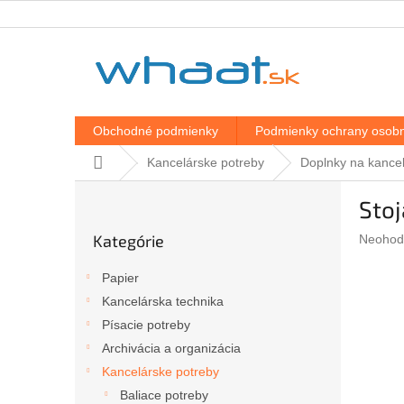
Prejsť
na
obsah
Obchodné podmienky
Podmienky ochrany osobn
Domov
Kancelárske potreby
Doplnky na kancel
B
Sto
o
Preskočiť
č
Kategórie
Prieme
Neohod
kategórie
n
hodnote
ý
produkt
Papier
p
je
Kancelárska technika
a
0,0
z
Písacie potreby
n
5
e
Archivácia a organizácia
hviezdič
l
Kancelárske potreby
Baliace potreby