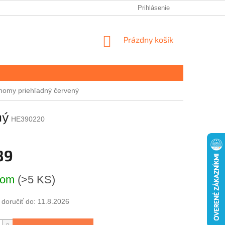
Prihlásenie
NÁKUPNÝ
Prázdny košík
KOŠÍK
nomy priehľadný červený
ný
HE390220
89
ová
dom
(>5 KS)
oručiť do:
11.8.2026