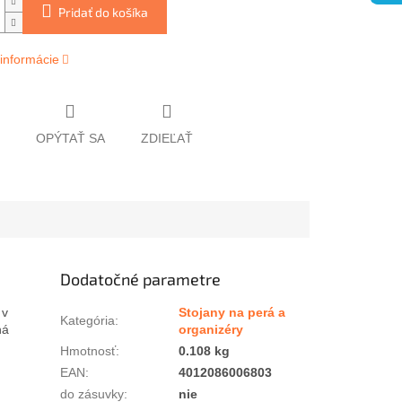
Pridať do košíka
 informácie
OPÝTAŤ SA
ZDIEĽAŤ
Dodatočné parametre
 v
Stojany na perá a
Kategória
:
ná
organizéry
Hmotnosť
:
0.108 kg
EAN
:
4012086006803
do zásuvky
:
nie