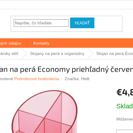
HĽADAŤ
ých údajov
Kontakty
ársky stôl
Stojany na perá a organizéry
Stojan na perá Eco
jan na perá Economy priehľadný červe
rné
notené
Podrobnosti hodnotenia
Značka:
Helit
nie
€4,
u
Jednotk
Skla
cena:
iek.
Môžeme d