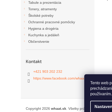
Tabule a prezentácia
Tonery, atramenty
Školské potreby
Ochranné pracovné pomôcky
Hygiena a drogéria
Kuchynka a jedáleň
Občerstvenie
Kontakt
+421 903 202 232
https://www.facebook.com/whaat.sk
Tento web p
prechádzaní
používaním.
Z
á
Nastaven
Copyright 2026
whaat.sk
. Všetky práva vyhradené.
p