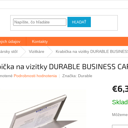
HĽADAŤ
ých údajov
Kontakty
ársky stôl
Vizitkáre
Krabička na vizitky DURABLE BUSIN
bička na vizitky DURABLE BUSINESS C
rné
notené
Podrobnosti hodnotenia
Značka:
Durable
nie
€6,
u
Jednotk
Skla
cena:
iek.
Môžeme d