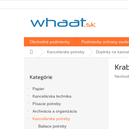
Prejsť
na
obsah
Obchodné podmienky
Podmienky ochrany osobn
Domov
Kancelárske potreby
Doplnky na kancel
B
Kra
o
Preskočiť
č
Kategórie
Prieme
Neohod
kategórie
n
hodnote
ý
produkt
Papier
p
je
Kancelárska technika
a
0,0
z
Písacie potreby
n
5
e
Archivácia a organizácia
hviezdič
l
Kancelárske potreby
Baliace potreby