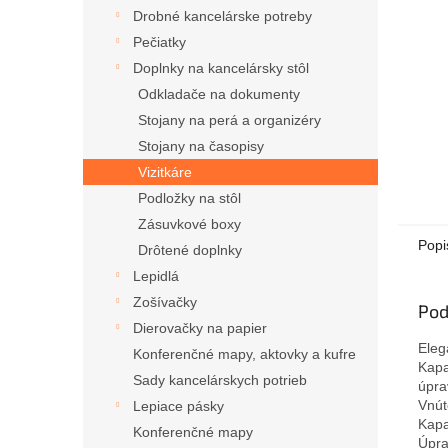
Drobné kancelárske potreby
Pečiatky
Doplnky na kancelársky stôl
Odkladače na dokumenty
Stojany na perá a organizéry
Stojany na časopisy
Vizitkáre
Podložky na stôl
Zásuvkové boxy
Popi
Drôtené doplnky
Lepidlá
Zošívačky
Pod
Dierovačky na papier
Eleg
Konferenčné mapy, aktovky a kufre
Kapa
Sady kancelárskych potrieb
úpra
Vnút
Lepiace pásky
Kapa
Konferenčné mapy
Úpra