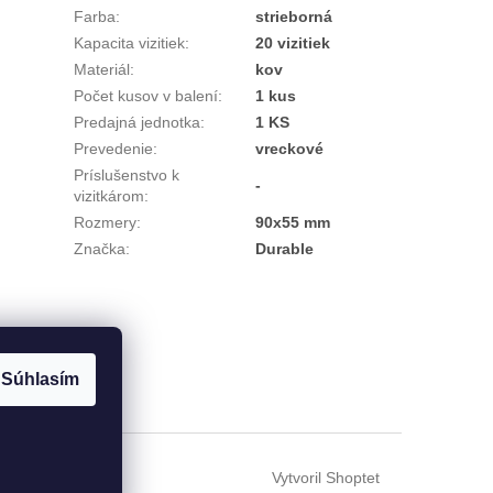
Farba
:
strieborná
Kapacita vizitiek
:
20 vizitiek
Materiál
:
kov
Počet kusov v balení
:
1 kus
Predajná jednotka
:
1 KS
Prevedenie
:
vreckové
Príslušenstvo k
-
vizitkárom
:
Rozmery
:
90x55 mm
Značka
:
Durable
Súhlasím
Vytvoril Shoptet