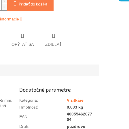
Pridať do košíka
 informácie
OPÝTAŤ SA
ZDIEĽAŤ
Dodatočné parametre
 55 mm.
Kategória
:
Vizitkáre
atná
Hmotnosť
:
0.033 kg
40055462077
EAN
:
04
Druh
:
puzdrové