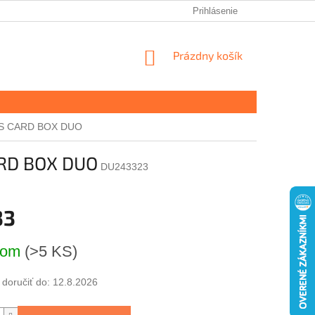
Prihlásenie
NÁKUPNÝ
Prázdny košík
KOŠÍK
ESS CARD BOX DUO
ARD BOX DUO
DU243323
33
ová
dom
(>5 KS)
oručiť do:
12.8.2026