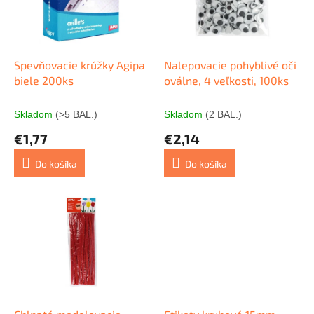
s
r
p
o
r
d
o
u
d
k
Spevňovacie krúžky Agipa
Nalepovacie pohyblivé oči
u
t
biele 200ks
oválne, 4 veľkosti, 100ks
k
o
t
v
Skladom
(>5 BAL.)
Skladom
(2 BAL.)
o
€1,77
€2,14
v
Do košíka
Do košíka