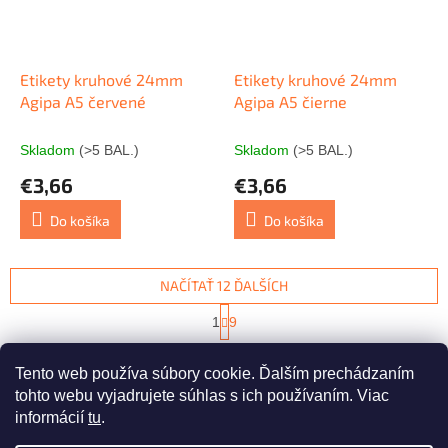
Etikety kruhové 24mm
Etikety kruhové 24mm
Agipa A5 červené
Agipa A5 čierne
Skladom
(>5 BAL.)
Skladom
(>5 BAL.)
€3,66
€3,66
Do košíka
Do košíka
NAČÍTAŤ 12 ĎALŠÍCH
S
1
9
t
O
r
98
položiek celkom
v
á
Tento web používa súbory cookie. Ďalším prechádzaním
l
HORE
n
á
tohto webu vyjadrujete súhlas s ich používaním. Viac
k
d
o
informácií
tu
.
v
Z
a
a