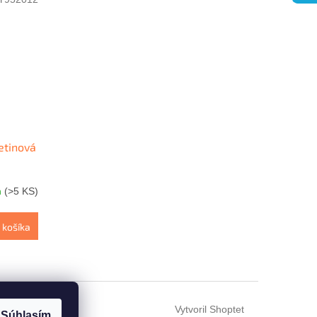
etinová
m
(>5 KS)
 košíka
Vytvoril Shoptet
Súhlasím