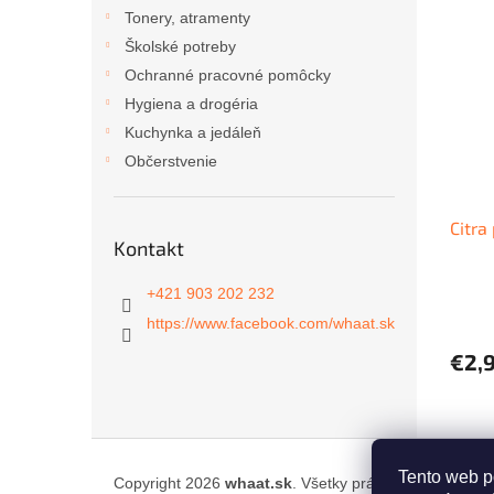
ý
i
Tonery, atramenty
p
e
Školské potreby
i
p
Ochranné pracovné pomôcky
s
r
Hygiena a drogéria
p
o
r
d
Kuchynka a jedáleň
o
u
Občerstvenie
d
k
u
t
Citra
k
o
Kontakt
t
v
o
+421 903 202 232
v
https://www.facebook.com/whaat.sk
€2,
Z
á
Tento web p
Copyright 2026
whaat.sk
. Všetky práva vyhradené.