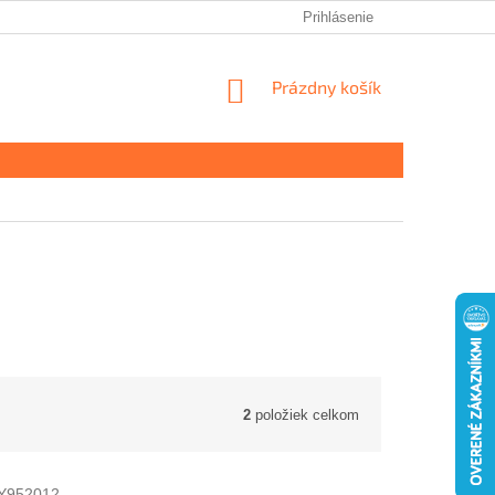
Prihlásenie
NÁKUPNÝ
Prázdny košík
KOŠÍK
2
položiek celkom
Y952012