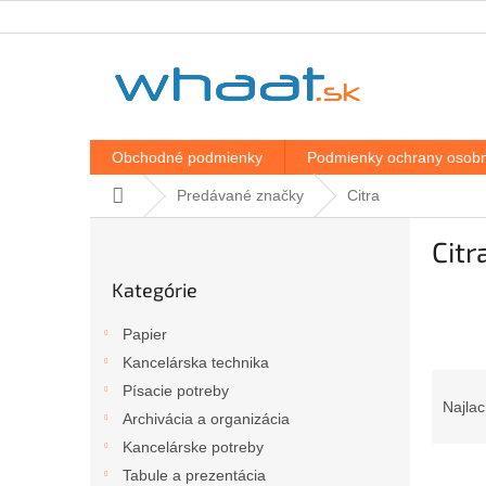
Prejsť
na
obsah
Obchodné podmienky
Podmienky ochrany osobn
Domov
Predávané značky
Citra
B
Citr
o
Preskočiť
č
Kategórie
kategórie
n
ý
Papier
p
Kancelárska technika
a
R
Písacie potreby
n
a
Najlac
e
Archivácia a organizácia
d
l
Kancelárske potreby
e
V
n
Tabule a prezentácia