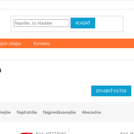
HĽADAŤ
ých údajov
Kontakty
a
OTVORIŤ FILTER
nejšie
Najdrahšie
Najpredávanejšie
Abecedne
Kód:
HY773040
Kód:
H