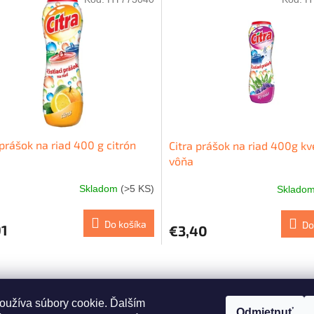
 prášok na riad 400 g citrón
Citra prášok na riad 400g kv
vôňa
Skladom
(>5 KS)
Sklado
Do košíka
Do
91
€3,40
O
v
l
á
oužíva súbory cookie. Ďalším
Odmietnuť