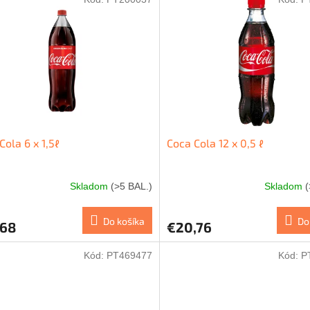
Cola 6 x 1,5ℓ
Coca Cola 12 x 0,5 ℓ
Skladom
(>5 BAL.)
Skladom
(
Do košíka
Do
,68
€20,76
Kód:
PT469477
Kód:
P