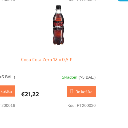
Coca Cola Zero 12 x 0,5 ℓ
>5 BAL.)
Skladom
(>5 BAL.)
 košíka
Do košíka
€21,22
T200016
Kód:
PT200030