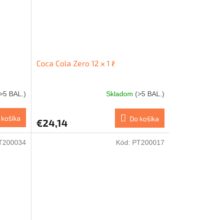
Coca Cola Zero 12 x 1 ℓ
>5 BAL.)
Skladom
(>5 BAL.)
 košíka
Do košíka
€24,14
T200034
Kód:
PT200017