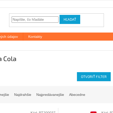
HĽADAŤ
ých údajov
Kontakty
a Cola
OTVORIŤ FILTER
nejšie
Najdrahšie
Najpredávanejšie
Abecedne
Kód:
PT200037
Kód:
P