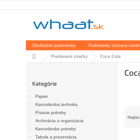
Prejsť
na
obsah
Obchodné podmienky
Podmienky ochrany osobn
Domov
Predávané značky
Coca Cola
B
Coc
o
Preskočiť
č
Kategórie
kategórie
n
ý
Papier
p
Kancelárska technika
a
R
Písacie potreby
n
a
Najlac
e
Archivácia a organizácia
d
l
Kancelárske potreby
e
V
n
Tabule a prezentácia