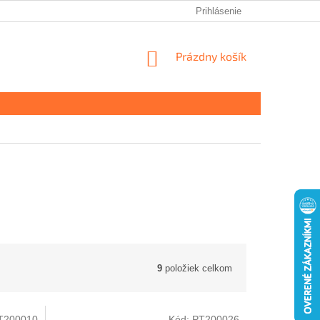
Prihlásenie
NÁKUPNÝ
Prázdny košík
KOŠÍK
9
položiek celkom
T200010
Kód:
PT200026