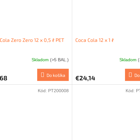
Cola Zero Zero 12 x 0,5 ℓ PET
Coca Cola 12 x 1 ℓ
Skladom
(>5 BAL.)
Skladom
(
Do košíka
Do
,68
€24,14
Kód:
PT200008
Kód:
P