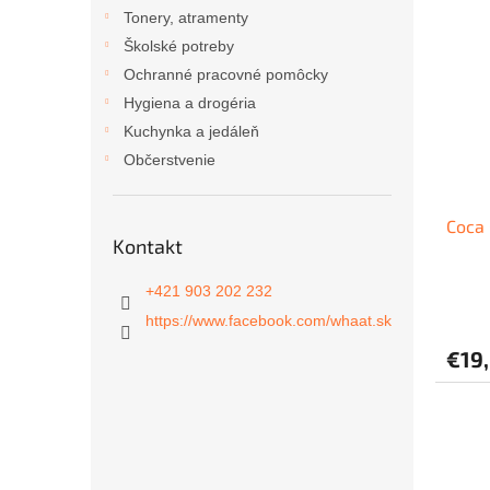
ý
i
Tonery, atramenty
p
e
Školské potreby
i
p
Ochranné pracovné pomôcky
s
r
Hygiena a drogéria
p
o
r
d
Kuchynka a jedáleň
o
u
Občerstvenie
d
k
u
t
Coca 
k
o
Kontakt
t
v
o
+421 903 202 232
v
https://www.facebook.com/whaat.sk
€19