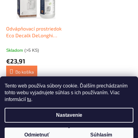
s
r
p
o
r
d
o
u
d
k
Odvápňovací prostriedok
u
t
Eco Decalk DeLonghi
k
o
500ml
t
v
Skladom
(>5 KS)
o
€23,91
v
Do košíka
Tento web používa súbory cookie. Ďalším prechádzaním
1
položiek celkom
O
tohto webu vyjadrujete súhlas s ich používaním. Viac
v
informácií
tu
.
l
Z
á
á
d
Nastavenie
Vytvoril Shoptet
p
a
ä
c
t
i
Odmietnuť
Súhlasím
Copyright 2026
whaat.sk
. Všetky práva vyhradené.