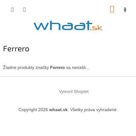
Prejsť
NÁKUP
na
obsah
KOŠÍK
Ferrero
Žiadne produkty značky
Ferrero
sa nenašli...
Z
á
Vytvoril Shoptet
p
ä
t
Copyright 2026
whaat.sk
. Všetky práva vyhradené.
i
e