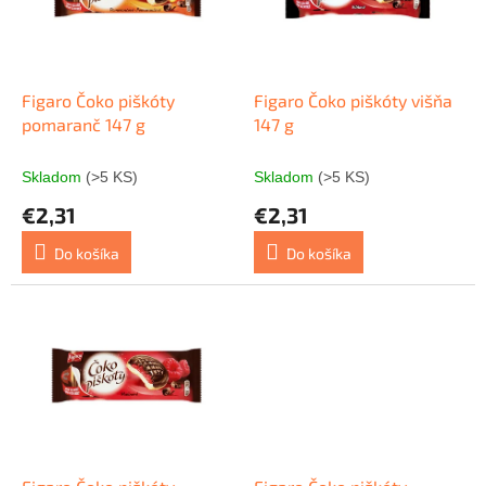
s
r
p
o
r
d
o
u
d
k
Figaro Čoko piškóty
Figaro Čoko piškóty višňa
u
t
pomaranč 147 g
147 g
k
o
t
v
Skladom
(>5 KS)
Skladom
(>5 KS)
o
€2,31
€2,31
v
Do košíka
Do košíka