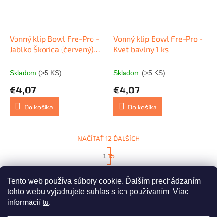
Vonný klip Bowl Fre-Pro -
Vonný klip Bowl Fre-Pro -
Jablko Škorica (červený)
Kvet bavlny 1 ks
1ks
Skladom
(>5 KS)
Skladom
(>5 KS)
€4,07
€4,07
Do košíka
Do košíka
NAČÍTAŤ 12 ĎALŠÍCH
S
1
5
t
O
r
59
položiek celkom
v
á
Tento web používa súbory cookie. Ďalším prechádzaním
l
HORE
n
á
tohto webu vyjadrujete súhlas s ich používaním. Viac
k
d
o
informácií
tu
.
v
Z
a
a