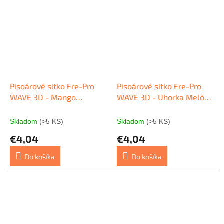
Pisoárové sitko Fre-Pro
Pisoárové sitko Fre-Pro
WAVE 3D - Mango
WAVE 3D - Uhorka Melón
(oranžové) 1 ks
(zelené) 1 ks
Skladom
(>5 KS)
Skladom
(>5 KS)
€4,04
€4,04
Do košíka
Do košíka