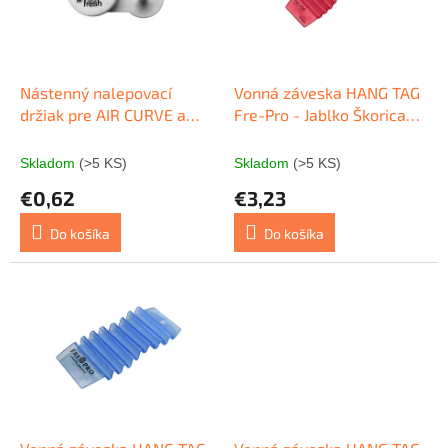
s
r
p
o
r
d
o
u
d
k
Nástenný nalepovací
Vonná záveska HANG TAG
u
t
držiak pre AIR CURVE a
Fre-Pro - Jablko Škorica
k
o
HANG TAG
(červená) 1 ks
t
v
Skladom
(>5 KS)
Skladom
(>5 KS)
o
€0,62
€3,23
v
Do košíka
Do košíka