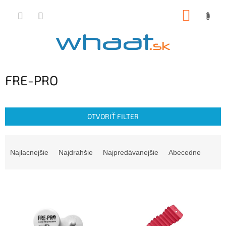
Prejsť
NÁKUP
na
obsah
KOŠÍK
FRE-PRO
OTVORIŤ FILTER
R
a
Najlacnejšie
Najdrahšie
Najpredávanejšie
Abecedne
d
e
V
n
ý
i
p
e
i
p