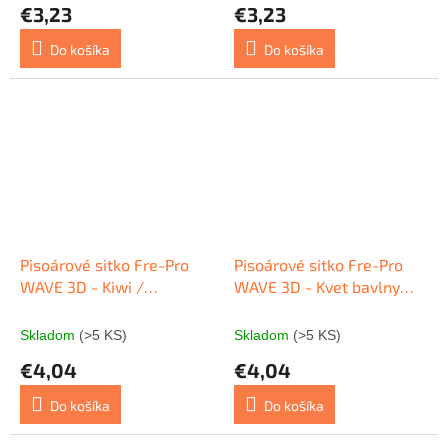
€3,23
€3,23
Do košíka
Do košíka
Pisoárové sitko Fre-Pro
Pisoárové sitko Fre-Pro
WAVE 3D - Kiwi /
WAVE 3D - Kvet bavlny
grapefruit (červené) 1 ks
(modré) 1 ks
Skladom
(>5 KS)
Skladom
(>5 KS)
€4,04
€4,04
Do košíka
Do košíka