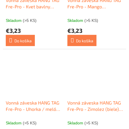
Vonná záveska HANG TAG
Vonná záveska HANG TAG
Fre-Pro - Kvet bavlny
Fre-Pro - Mango
(modrá) 1 ks
(oranžová) 1 ks
Skladom
(>5 KS)
Skladom
(>5 KS)
€3,23
€3,23
Do košíka
Do košíka
Vonná záveska HANG TAG
Vonná záveska HANG TAG
Fre-Pro - Uhorka / melón
Fre-Pro - Zimolez (biele)1
/ jablko (zelené) 1 ks
ks
Skladom
(>5 KS)
Skladom
(>5 KS)