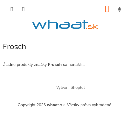
Prejsť
NÁKUP
na
obsah
KOŠÍK
Frosch
Žiadne produkty značky
Frosch
sa nenašli...
Z
á
Vytvoril Shoptet
p
ä
t
Copyright 2026
whaat.sk
. Všetky práva vyhradené.
i
e