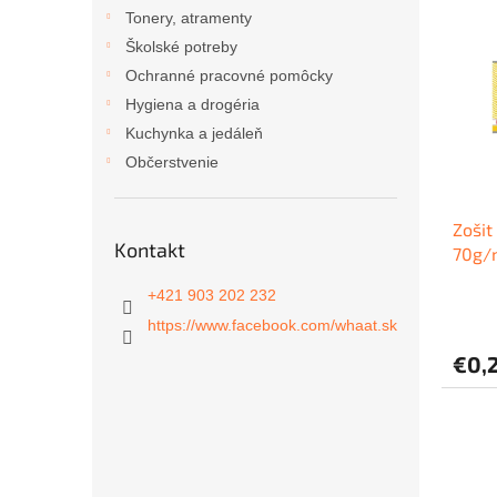
ý
i
Tonery, atramenty
p
e
Školské potreby
i
p
Ochranné pracovné pomôcky
s
r
Hygiena a drogéria
p
o
r
d
Kuchynka a jedáleň
o
u
Občerstvenie
d
k
u
t
Zošit 
k
o
Kontakt
70g/m
t
v
o
+421 903 202 232
v
https://www.facebook.com/whaat.sk
€0,