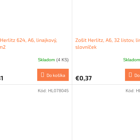
 Herlitz 624, A6, linajkový,
Zošit Herlitz, A6, 32 listov, l
m2
slovníček
Skladom
(4 KS)
Sklado
Do košíka
Do
31
€0,37
Kód:
HL078045
Kód:
H