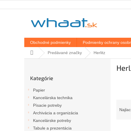
Prejsť
na
obsah
Obchodné podmienky
Podmienky ochrany osobn
Domov
Predávané značky
Herlitz
B
Herl
o
Preskočiť
č
Kategórie
kategórie
n
ý
Papier
p
Kancelárska technika
a
R
Písacie potreby
n
a
Najlac
e
Archivácia a organizácia
d
l
Kancelárske potreby
e
V
n
Tabule a prezentácia