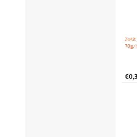
Zošit
70g/
€0,