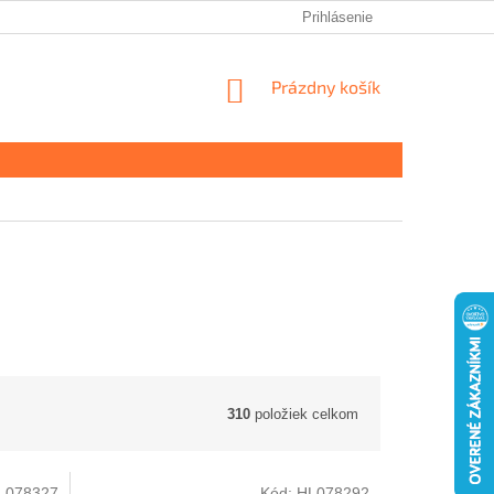
Prihlásenie
NÁKUPNÝ
Prázdny košík
KOŠÍK
310
položiek celkom
L078327
Kód:
HL078292