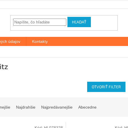
HĽADAŤ
ých údajov
Kontakty
itz
OTVORIŤ FILTER
nejšie
Najdrahšie
Najpredávanejšie
Abecedne
Kód:
HL078328
Kód:
H