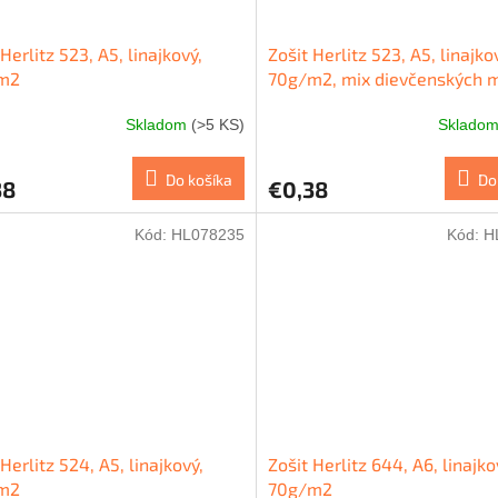
 Herlitz 523, A5, linajkový,
Zošit Herlitz 523, A5, linajko
m2
70g/m2, mix dievčenských 
Skladom
(>5 KS)
Sklado
Do košíka
Do
38
€0,38
Kód:
HL078235
Kód:
H
 Herlitz 524, A5, linajkový,
Zošit Herlitz 644, A6, linajko
m2
70g/m2