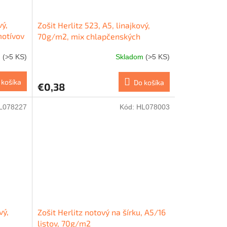
vý,
Zošit Herlitz 523, A5, linajkový,
motívov
70g/m2, mix chlapčenských
motívov
m
(>5 KS)
Skladom
(>5 KS)
 košíka
Do košíka
€0,38
L078227
Kód:
HL078003
vý,
Zošit Herlitz notový na šírku, A5/16
listov, 70g/m2