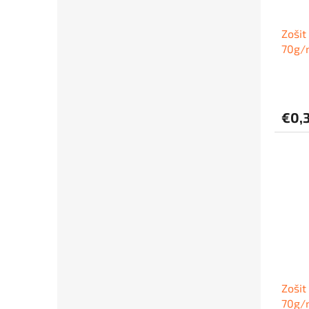
Zošit
70g/
€0,
Zošit
70g/