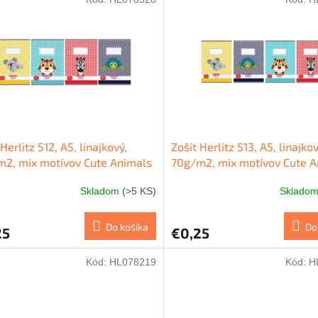
Herlitz 512, A5, linajkový,
Zošit Herlitz 513, A5, linajkov
2, mix motívov Cute Animals
70g/m2, mix motívov Cute A
Skladom
(>5 KS)
Sklado
Do košíka
Do
25
€0,25
Kód:
HL078219
Kód:
H