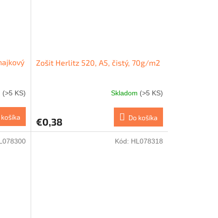
inajkový
Zošit Herlitz 520, A5, čistý, 70g/m2
m
(>5 KS)
Skladom
(>5 KS)
 košíka
Do košíka
€0,38
L078300
Kód:
HL078318