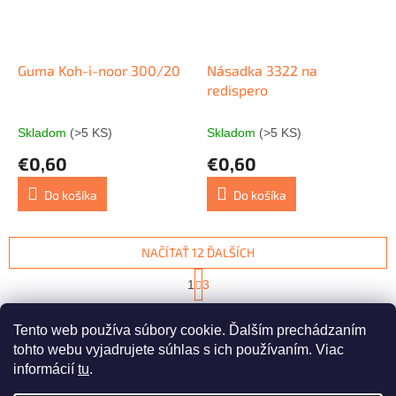
Guma Koh-i-noor 300/20
Násadka 3322 na
redispero
Skladom
(>5 KS)
Skladom
(>5 KS)
€0,60
€0,60
Do košíka
Do košíka
NAČÍTAŤ 12 ĎALŠÍCH
S
1
3
t
O
r
34
položiek celkom
v
á
Tento web používa súbory cookie. Ďalším prechádzaním
l
HORE
n
á
tohto webu vyjadrujete súhlas s ich používaním. Viac
k
d
o
informácií
tu
.
v
Z
a
a