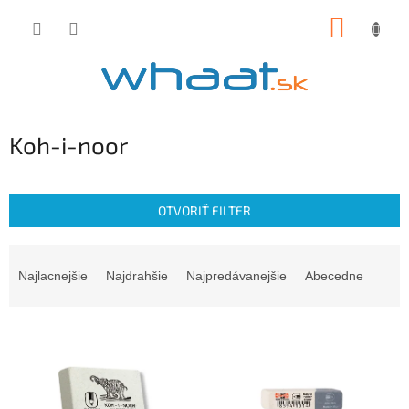
Prejsť
NÁKUP
na
obsah
KOŠÍK
Koh-i-noor
OTVORIŤ FILTER
R
a
Najlacnejšie
Najdrahšie
Najpredávanejšie
Abecedne
d
e
V
n
ý
i
p
e
i
p