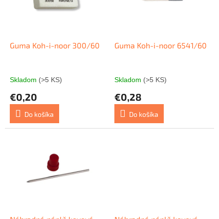
s
r
p
o
r
d
o
u
d
k
Guma Koh-i-noor 300/60
Guma Koh-i-noor 6541/60
u
t
k
o
t
v
Skladom
(>5 KS)
Skladom
(>5 KS)
o
€0,20
€0,28
v
Do košíka
Do košíka