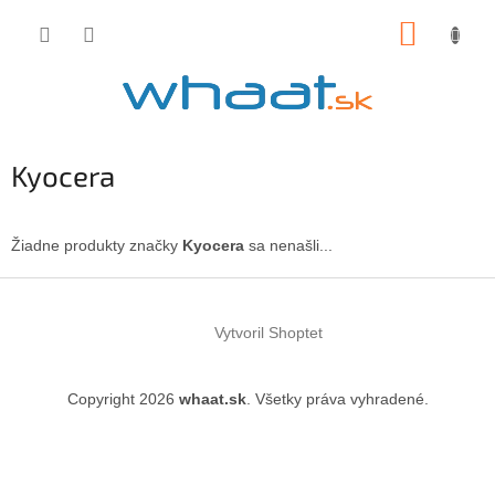
Prejsť
NÁKUP
na
obsah
KOŠÍK
Kyocera
Žiadne produkty značky
Kyocera
sa nenašli...
Z
á
Vytvoril Shoptet
p
ä
t
Copyright 2026
whaat.sk
. Všetky práva vyhradené.
i
e