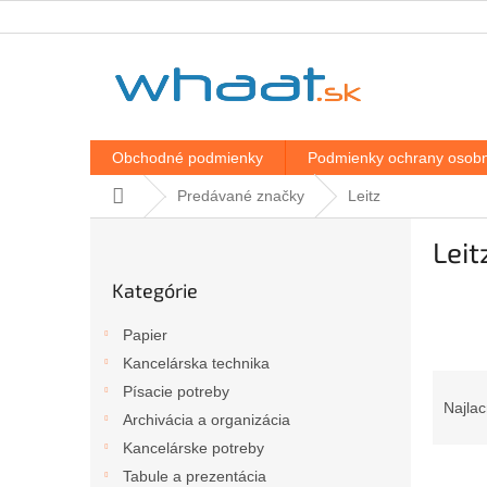
Prejsť
na
obsah
Obchodné podmienky
Podmienky ochrany osobn
Domov
Predávané značky
Leitz
B
Leit
o
Preskočiť
č
Kategórie
kategórie
n
ý
Papier
p
Kancelárska technika
a
R
Písacie potreby
n
a
Najlac
e
Archivácia a organizácia
d
l
Kancelárske potreby
e
V
n
Tabule a prezentácia