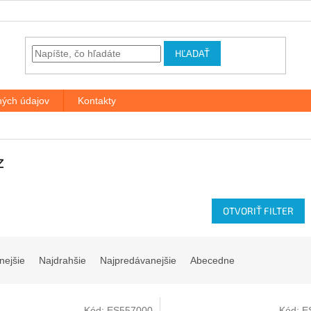
HĽADAŤ
ých údajov
Kontakty
z
OTVORIŤ FILTER
nejšie
Najdrahšie
Najpredávanejšie
Abecedne
Kód:
ES557000
Kód:
E