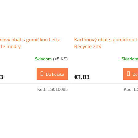
nový obal s gumičkou Leitz
Kartónový obal s gumičkou L
cle modrý
Recycle žltý
Skladom
(>5 KS)
Sklado
Do košíka
Do
3
€1,83
Kód:
ES010095
Kód:
E