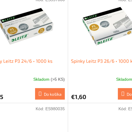
y Leitz P3 24/6 • 1000 ks
Spinky Leitz P3 26/6 • 1000 
Skladom
(>5 KS)
Sklado
Do košíka
Do
05
€1,60
Kód:
ES980035
Kód:
E