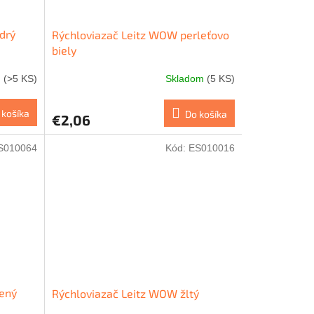
drý
Rýchloviazač Leitz WOW perleťovo
biely
m
(>5 KS)
Skladom
(5 KS)
 košíka
Do košíka
€2,06
S010064
Kód:
ES010016
lený
Rýchloviazač Leitz WOW žltý