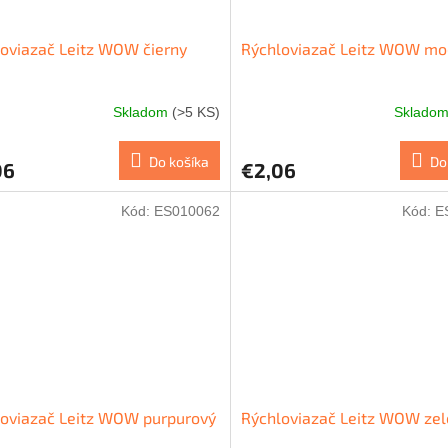
oviazač Leitz WOW čierny
Rýchloviazač Leitz WOW mo
Skladom
(>5 KS)
Sklado
Do košíka
Do
06
€2,06
Kód:
ES010062
Kód:
E
oviazač Leitz WOW purpurový
Rýchloviazač Leitz WOW ze