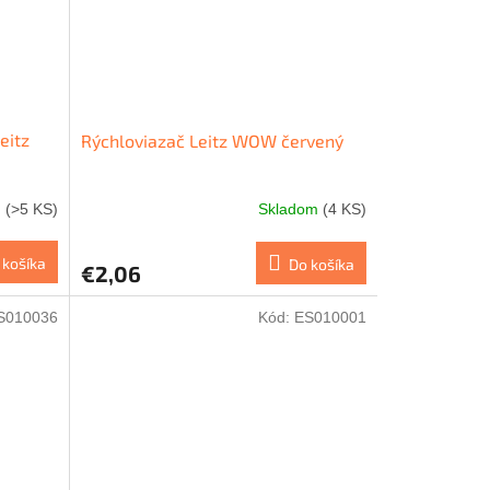
eitz
Rýchloviazač Leitz WOW červený
m
(>5 KS)
Skladom
(4 KS)
 košíka
Do košíka
€2,06
S010036
Kód:
ES010001