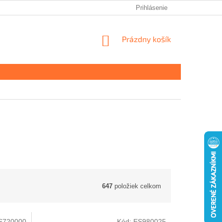
Prihlásenie
NÁKUPNÝ
Prázdny košík
KOŠÍK
647
položiek celkom
S720000
Kód:
ES980025