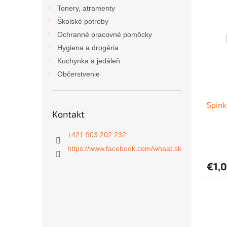
ý
i
Tonery, atramenty
p
e
Školské potreby
i
p
Ochranné pracovné pomôcky
s
r
Hygiena a drogéria
p
o
r
d
Kuchynka a jedáleň
o
u
Občerstvenie
d
k
u
t
Spink
k
o
Kontakt
t
v
o
+421 903 202 232
v
https://www.facebook.com/whaat.sk
€1,