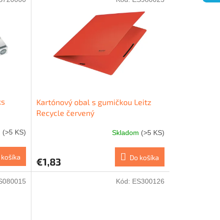
ks
Kartónový obal s gumičkou Leitz
Recycle červený
m
(>5 KS)
Skladom
(>5 KS)
 košíka
Do košíka
€1,83
S080015
Kód:
ES300126