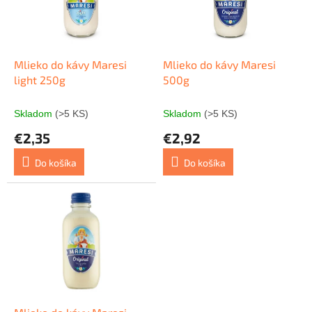
s
r
p
o
r
d
o
u
d
k
Mlieko do kávy Maresi
Mlieko do kávy Maresi
u
t
light 250g
500g
k
o
t
v
Skladom
(>5 KS)
Skladom
(>5 KS)
o
€2,35
€2,92
v
Do košíka
Do košíka