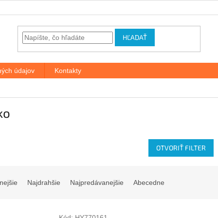
HĽADAŤ
ých údajov
Kontakty
ko
OTVORIŤ FILTER
nejšie
Najdrahšie
Najpredávanejšie
Abecedne
Kód:
HY770161