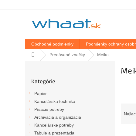
Prejsť
na
obsah
Obchodné podmienky
Podmienky ochrany osobn
Domov
Predávané značky
Meiko
B
Mei
o
Preskočiť
č
Kategórie
kategórie
n
ý
Papier
p
Kancelárska technika
a
R
Písacie potreby
n
a
Najlac
e
Archivácia a organizácia
d
l
Kancelárske potreby
e
V
n
Tabule a prezentácia