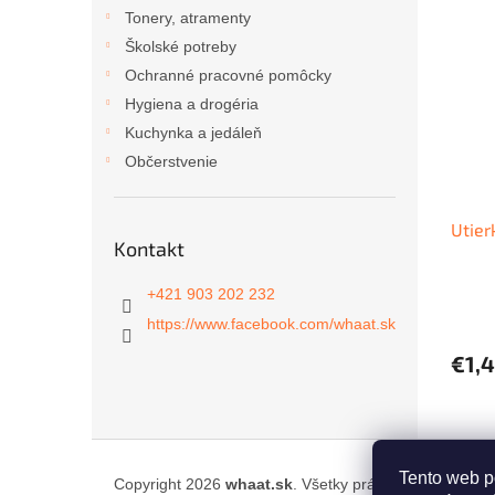
ý
i
Tonery, atramenty
p
e
Školské potreby
i
p
Ochranné pracovné pomôcky
s
r
Hygiena a drogéria
p
o
r
d
Kuchynka a jedáleň
o
u
Občerstvenie
d
k
u
t
Utier
k
o
Kontakt
t
v
o
+421 903 202 232
v
https://www.facebook.com/whaat.sk
€1,
Z
á
Tento web p
Copyright 2026
whaat.sk
. Všetky práva vyhradené.