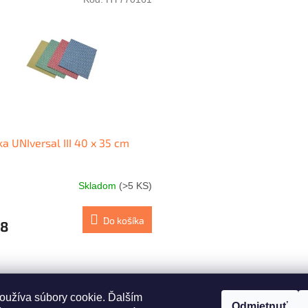
ka UNIversal III 40 x 35 cm
Skladom
(>5 KS)
Do košíka
48
O
v
l
á
oužíva súbory cookie. Ďalším
Odmietnuť