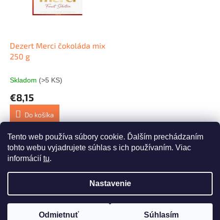
s
r
p
o
r
d
o
u
d
k
Dezert Merci čokoláda mix
u
t
250 g
k
o
t
v
Skladom
(>5 KS)
o
€8,15
v
Do košíka
Tento web používa súbory cookie. Ďalším prechádzaním
1
položiek celkom
O
tohto webu vyjadrujete súhlas s ich používaním. Viac
v
informácií
tu
.
l
Z
á
á
d
Nastavenie
Vytvoril Shoptet
p
a
ä
c
t
i
Odmietnuť
Súhlasím
Copyright 2026
whaat.sk
. Všetky práva vyhradené.