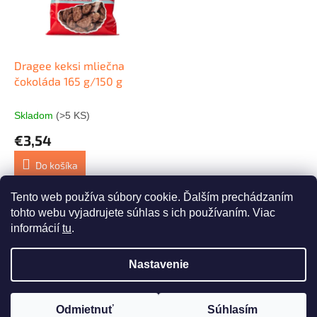
s
r
p
o
r
d
o
u
d
k
Dragee keksi mliečna
u
t
čokoláda 165 g/150 g
k
o
t
v
Skladom
(>5 KS)
o
€3,54
v
Do košíka
Tento web používa súbory cookie. Ďalším prechádzaním
1
položiek celkom
O
tohto webu vyjadrujete súhlas s ich používaním. Viac
v
informácií
tu
.
l
Z
á
á
d
Nastavenie
Vytvoril Shoptet
p
a
ä
c
t
i
Odmietnuť
Súhlasím
Copyright 2026
whaat.sk
. Všetky práva vyhradené.