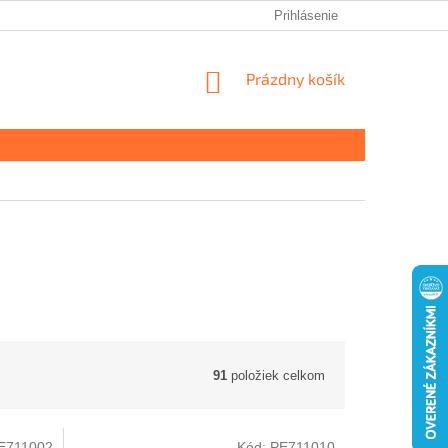
Prihlásenie
NÁKUPNÝ
Prázdny košík
KOŠÍK
91
položiek celkom
E711002
Kód:
PE711010