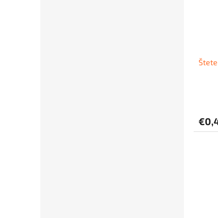
Štete
€0,