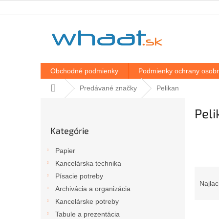
Prejsť
na
obsah
Obchodné podmienky
Podmienky ochrany osobn
Domov
Predávané značky
Pelikan
B
Peli
o
Preskočiť
č
Kategórie
kategórie
n
ý
Papier
p
Kancelárska technika
a
R
Písacie potreby
n
a
Najlac
e
Archivácia a organizácia
d
l
Kancelárske potreby
e
V
n
Tabule a prezentácia