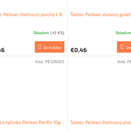
c Pelikan štetinový plochý č.8
Štetec Pelikan vlasový guľat
Skladom
(>5 KS)
Sklado
Do košíka
Do
46
€0,46
Kód:
PE335653
Kód:
P
ca tyčinka Pelikan Pelifix 10g
Štetec Pelikan štetinový plo