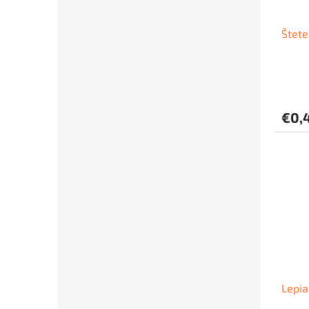
Štete
€0,
Lepia