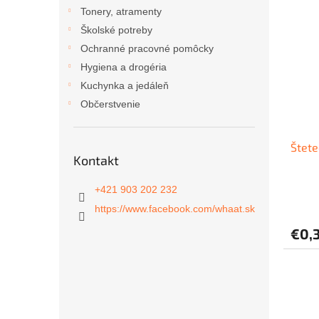
ý
i
Tonery, atramenty
p
e
Školské potreby
i
p
Ochranné pracovné pomôcky
s
r
Hygiena a drogéria
p
o
r
d
Kuchynka a jedáleň
o
u
Občerstvenie
d
k
u
t
Štete
k
o
Kontakt
t
v
o
+421 903 202 232
v
https://www.facebook.com/whaat.sk
€0,