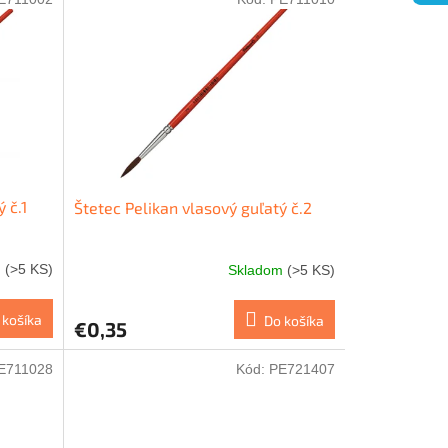
 č.1
Štetec Pelikan vlasový guľatý č.2
m
(>5 KS)
Skladom
(>5 KS)
 košíka
Do košíka
€0,35
E711028
Kód:
PE721407