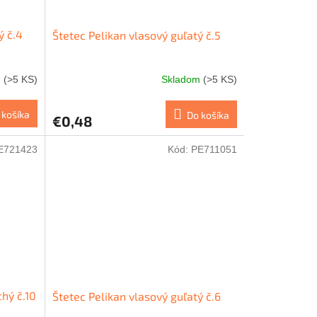
ý č.4
Štetec Pelikan vlasový guľatý č.5
m
(>5 KS)
Skladom
(>5 KS)
 košíka
Do košíka
€0,48
E721423
Kód:
PE711051
chý č.10
Štetec Pelikan vlasový guľatý č.6