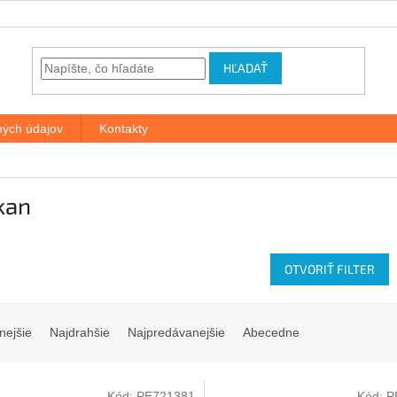
HĽADAŤ
ých údajov
Kontakty
kan
OTVORIŤ FILTER
nejšie
Najdrahšie
Najpredávanejšie
Abecedne
Kód:
PE721381
Kód:
P