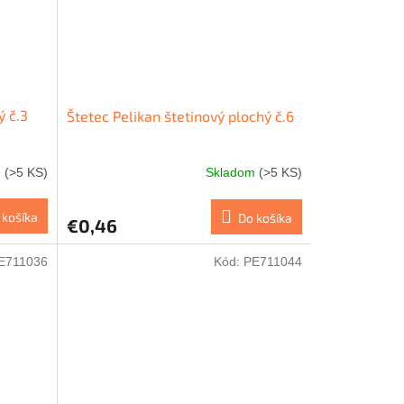
ý č.3
Štetec Pelikan štetinový plochý č.6
m
(>5 KS)
Skladom
(>5 KS)
 košíka
Do košíka
€0,46
E711036
Kód:
PE711044