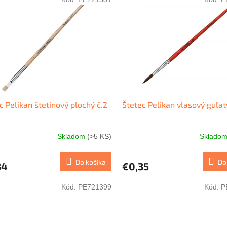
c Pelikan štetinový plochý č.2
Štetec Pelikan vlasový guľatý
Skladom
(>5 KS)
Sklado
Do košíka
Do
34
€0,35
Kód:
PE721399
Kód:
P