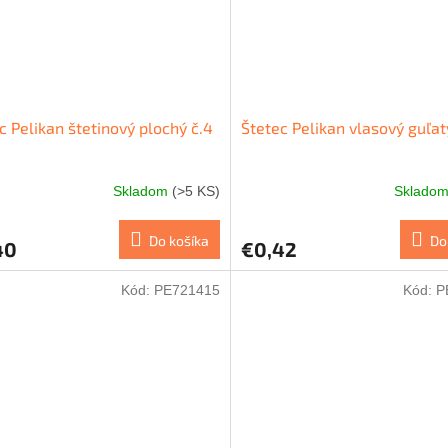
c Pelikan štetinový plochý č.4
Štetec Pelikan vlasový guľat
Skladom
(>5 KS)
Sklado
Do košíka
Do
40
€0,42
Kód:
PE721415
Kód:
P