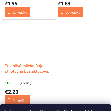
€1,56
€1,83
Do košíka
Do košíka
Trvanlivé mlieko Rajo
plnotučné bezlaktózové
3,5% 1 ℓ
Skladom
(>5 KS)
€2,23
Do košíka