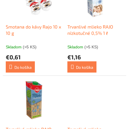
s
r
p
o
r
d
o
u
d
k
Smotana do kávy Rajo 10 x
Trvanlivé mlieko RAJO
u
t
10 g
nízkotučné 0,5% 1 ℓ
k
o
t
v
Skladom
(>5 KS)
Skladom
(>5 KS)
o
€0,61
€1,16
v
Do košíka
Do košíka