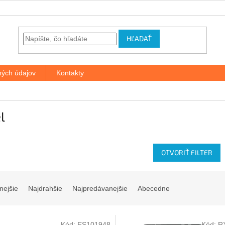
HĽADAŤ
ých údajov
Kontakty
l
OTVORIŤ FILTER
nejšie
Najdrahšie
Najpredávanejšie
Abecedne
Kód:
ES101948
Kód:
R