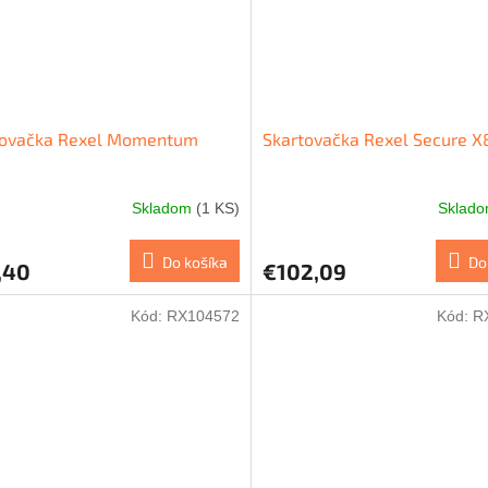
tovačka Rexel Momentum
Skartovačka Rexel Secure X
Skladom
(1 KS)
Sklad
Do košíka
Do
,40
€102,09
Kód:
RX104572
Kód:
R