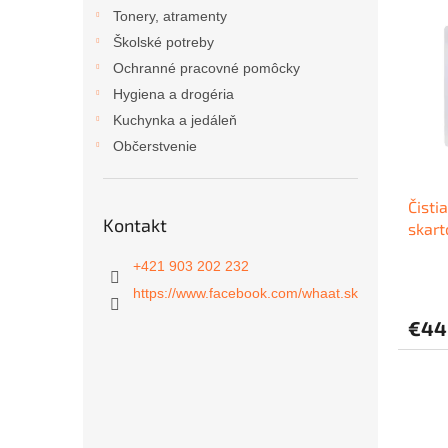
ý
i
Tonery, atramenty
p
e
Školské potreby
i
p
Ochranné pracovné pomôcky
s
r
Hygiena a drogéria
p
o
r
d
Kuchynka a jedáleň
o
u
Občerstvenie
d
k
u
t
Čisti
k
o
Kontakt
skart
t
v
o
+421 903 202 232
v
https://www.facebook.com/whaat.sk
€44