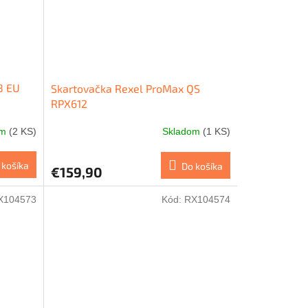
8 EU
Skartovačka Rexel ProMax QS
RPX612
om
(2 KS)
Skladom
(1 KS)
 košíka
Do košíka
€159,90
X104573
Kód:
RX104574