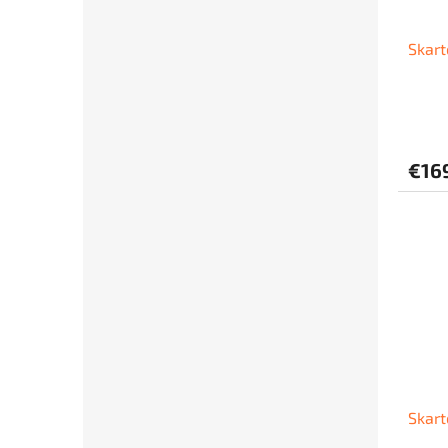
Skar
€169
Skar