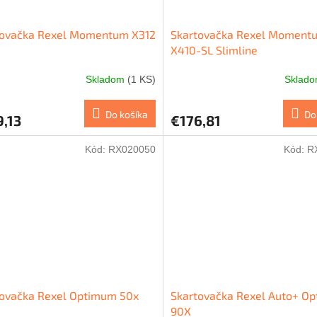
tovačka Rexel Momentum X312
Skartovačka Rexel Moment
X410-SL Slimline
Skladom
(1 KS)
Sklad
Do košíka
Do
,13
€176,81
Kód:
RX020050
Kód:
R
tovačka Rexel Optimum 50x
Skartovačka Rexel Auto+ O
90X