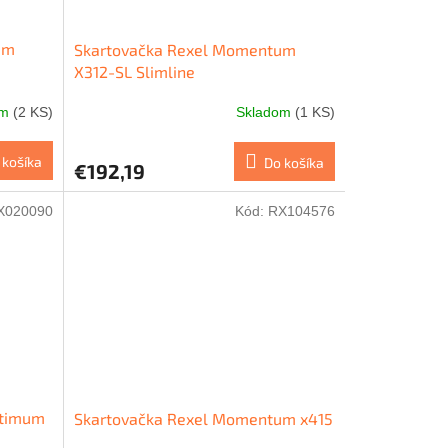
um
Skartovačka Rexel Momentum
X312-SL Slimline
om
(2 KS)
Skladom
(1 KS)
 košíka
Do košíka
€192,19
X020090
Kód:
RX104576
ptimum
Skartovačka Rexel Momentum x415