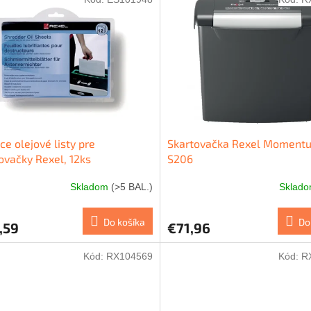
ace olejové listy pre
Skartovačka Rexel Moment
ovačky Rexel, 12ks
S206
Skladom
(>5 BAL.)
Sklad
Do košíka
Do
,59
€71,96
Kód:
RX104569
Kód:
R