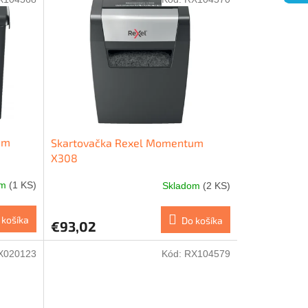
um
Skartovačka Rexel Momentum
X308
om
(1 KS)
Skladom
(2 KS)
 košíka
Do košíka
€93,02
X020123
Kód:
RX104579