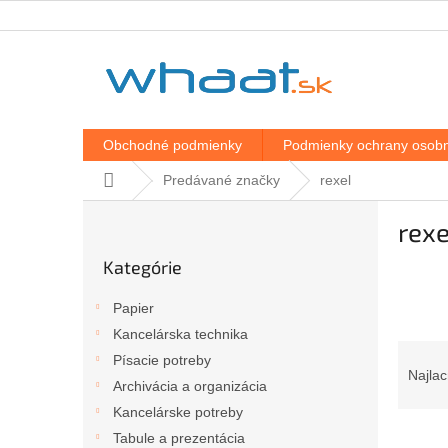
Prejsť
na
obsah
Obchodné podmienky
Podmienky ochrany osobn
Domov
Predávané značky
rexel
B
rexe
o
Preskočiť
č
Kategórie
kategórie
n
ý
Papier
p
Kancelárska technika
a
R
Písacie potreby
n
a
Najlac
e
Archivácia a organizácia
d
l
Kancelárske potreby
e
V
n
Tabule a prezentácia