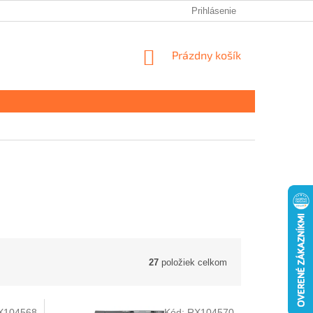
Prihlásenie
NÁKUPNÝ
Prázdny košík
KOŠÍK
27
položiek celkom
X104568
Kód:
RX104570