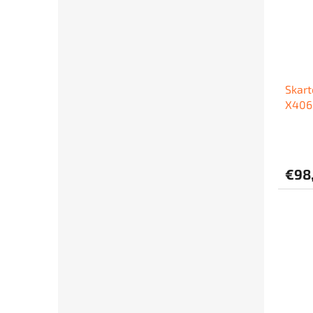
Skar
X406
€98