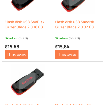
s
r
p
o
r
d
o
u
d
k
Flash disk USB SanDisk
Flash disk USB Sandisk
u
t
Cruzer Blade 2.0 16 GB
Cruzer Blade 2.0 32 GB
k
o
t
v
Skladom
(3 KS)
Skladom
(>5 KS)
o
€15,68
€15,84
v
Do košíka
Do košíka